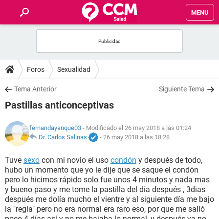
MENU
INICIO
FOROS
Foros
Sexualidad
SALUD
Tema Anterior
Siguiente Tema
Pastillas anticonceptivas
FAMILIA
fernandayanque03
- Modificado el 26 may 2018 a las 01:24
NUTRICIÓN
Dr. Carlos Salinas
-
26 may 2018 a las 18:28
Tuve
sexo
con mi novio el uso
condón
y después de todo,
BIENESTAR
hubo un momento que yo le dije que se saque el condón
pero lo hicimos rápido solo fue unos 4 minutos y nada mas
SEXUALIDAD
y bueno paso y me tome la pastilla del dia después , 3dias
después me dolía mucho el vientre y al siguiente día me bajo
la "regla" pero no era normal era raro eso, por que me salió
GLOSARIO
poco 4 días así y no me bajaba lo normal, y después ya no