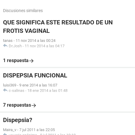
Discusiones similares
QUE SIGNIFICA ESTE RESULTADO DE UN
FROTIS VAGINAL
tanas
-
11 nov 2014 a las 00:24
Dr.Josh
-
11 nov 2014 a las 04:17
1 respuesta
DISPEPSIA FUNCIONAL
luisi369
-
9 ene 2014 a las 16:07
c-salinas
-
18 ene 2014 a las 01:48
7 respuestas
Dispepsia?
Maira_v
-
7 jul 2011 a las 22:05