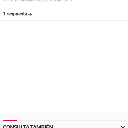
usuario anónimo
-
9 jul 2011 a las 19:10
1 respuesta
CONSULTA TAMBIÉN