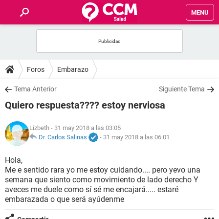
MENU
INICIO
FOROS
Foros
Embarazo
SALUD
Tema Anterior
Siguiente Tema
Quiero respuesta???? estoy nerviosa
FAMILIA
Lizbeth
- 31 may 2018 a las 03:05
NUTRICIÓN
Dr. Carlos Salinas
-
31 may 2018 a las 06:01
Hola,
BIENESTAR
Me e sentido rara yo me estoy cuidando.... pero yevo una
semana que siento como movimiento de lado derecho Y
SEXUALIDAD
aveces me duele como sí sé me encajará..... estaré
embarazada o que será ayúdenme
GLOSARIO