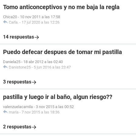
Tomo anticonceptivos y no me baja la regla
Chica20
-
10 nov 2011 a las 17:58
Carla.
-
17 jul 2020 a las 12:26
14 respuestas
Puedo defecar despues de tomar mi pastilla
Daniela25
-
18 abr 2012 a las 02:40
Danistone25
-
5 jun 2016 a las 23:47
3 respuestas
pastilla y luego ir al baño, algun riesgo??
valenzuelacamila
-
3 nov 2015 a las 00:52
maria
-
7 nov 2015 a las 18:36
2 respuestas