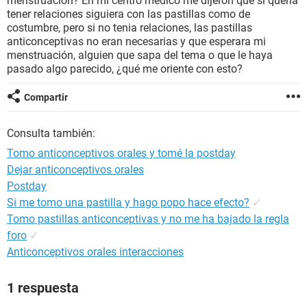
menstruación? En mi centro medico me dijeron que si quería
tener relaciones siguiera con las pastillas como de
costumbre, pero si no tenia relaciones, las pastillas
anticonceptivas no eran necesarias y que esperara mi
menstruación, alguien que sapa del tema o que le haya
pasado algo parecido, ¿qué me oriente con esto?
Compartir
Consulta también:
Tomo anticonceptivos orales y tomé la postday
Dejar anticonceptivos orales
Postday
Si me tomo una pastilla y hago popo hace efecto?
✓
Tomo pastillas anticonceptivas y no me ha bajado la regla
foro
✓
Anticonceptivos orales interacciones
1 respuesta