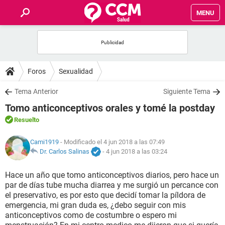
MENU
INICIO
FOROS
Foros
Sexualidad
SALUD
Tema Anterior
Siguiente Tema
Tomo anticonceptivos orales y tomé la postday
FAMILIA
Resuelto
NUTRICIÓN
Cami1919
- Modificado el 4 jun 2018 a las 07:49
Dr. Carlos Salinas
-
4 jun 2018 a las 03:24
BIENESTAR
Hace un año que tomo anticonceptivos diarios, pero hace un
par de días tube mucha diarrea y me surgió un percance con
SEXUALIDAD
el preservativo, es por esto que decidí tomar la píldora de
emergencia, mi gran duda es, ¿debo seguir con mis
anticonceptivos como de costumbre o espero mi
GLOSARIO