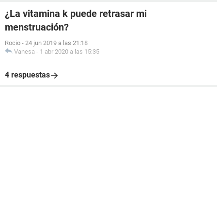
¿La vitamina k puede retrasar mi
menstruación?
Rocio
-
24 jun 2019 a las 21:18
Vanesa
-
1 abr 2020 a las 15:35
4 respuestas