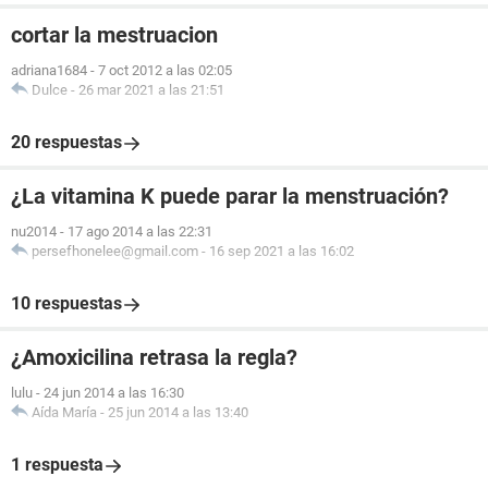
cortar la mestruacion
adriana1684
-
7 oct 2012 a las 02:05
Dulce
-
26 mar 2021 a las 21:51
20 respuestas
¿La vitamina K puede parar la menstruación?
nu2014
-
17 ago 2014 a las 22:31
persefhonelee@gmail.com
-
16 sep 2021 a las 16:02
10 respuestas
¿Amoxicilina retrasa la regla?
lulu
-
24 jun 2014 a las 16:30
Aída María
-
25 jun 2014 a las 13:40
1 respuesta