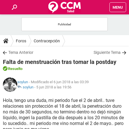
MENU
INICIO
FOROS
Foros
Contracepción
SALUD
Tema Anterior
Siguiente Tema
Falta de menstruación tras tomar la postday
FAMILIA
Resuelto
NUTRICIÓN
soylun
- Modificado el 6 jun 2018 a las 03:39
soylun
-
5 jun 2018 a las 19:56
BIENESTAR
Hola, tengo una duda, mi periodo fue el 2 de abril.. tuve
relaciones sin protección el 18 de abril, la penetración duro
SEXUALIDAD
no más de 30 segundos, no termino dentro no dejó ningún
líquido, ingeri la pastilla de día después a los 20 minutos de
lo sucedido.. mi periodo me vino normal el 2 de mayo.. pero
GLOSARIO