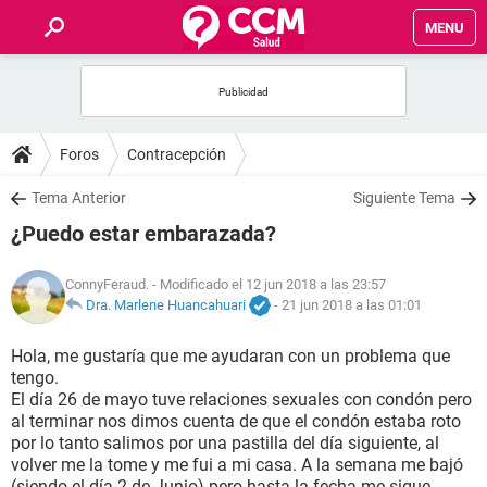
MENU
INICIO
FOROS
Foros
Contracepción
SALUD
Tema Anterior
Siguiente Tema
¿Puedo estar embarazada?
FAMILIA
ConnyFeraud.
- Modificado el 12 jun 2018 a las 23:57
NUTRICIÓN
Dra. Marlene Huancahuari
-
21 jun 2018 a las 01:01
Hola, me gustaría que me ayudaran con un problema que
BIENESTAR
tengo.
El día 26 de mayo tuve relaciones sexuales con condón pero
SEXUALIDAD
al terminar nos dimos cuenta de que el condón estaba roto
por lo tanto salimos por una pastilla del día siguiente, al
volver me la tome y me fui a mi casa. A la semana me bajó
GLOSARIO
(siendo el día 2 de Junio) pero hasta la fecha me sigue