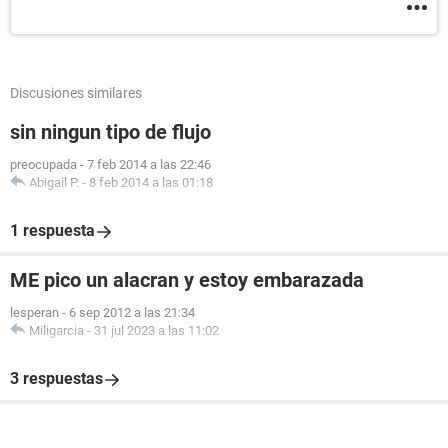
Discusiones similares
sin ningun tipo de flujo
preocupada
-
7 feb 2014 a las 22:46
Abigail P.
-
8 feb 2014 a las 01:18
1 respuesta
ME pico un alacran y estoy embarazada
lesperan
-
6 sep 2012 a las 21:34
Miligarcia
-
31 jul 2023 a las 11:02
3 respuestas