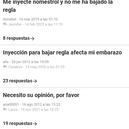
Me inyecte nomestrol y no me ha bajado la
regla
Annabel
-
16 mar 2019 a las 01:10
Jennifer
-
14 feb 2023 a las 11:15
8 respuestas
Inyección para bajar regla afecta mi embarazo
alis
-
26 jun 2012 a las 19:09
Caraleya
-
15 may 2020 a las 01:23
23 respuestas
Necesito su opinión, por favor
ana00051
-
16 ago 2012 a las 15:23
Laura
-
15 nov 2021 a las 18:25
19 respuestas