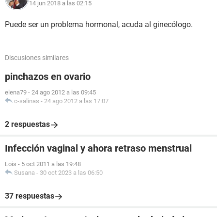
14 jun 2018 a las 02:15
Puede ser un problema hormonal, acuda al ginecólogo.
Discusiones similares
pinchazos en ovario
elena79
-
24 ago 2012 a las 09:45
c-salinas
-
24 ago 2012 a las 17:07
2 respuestas
Infección vaginal y ahora retraso menstrual
Lois
-
5 oct 2011 a las 19:48
Susana
-
30 oct 2023 a las 06:50
37 respuestas