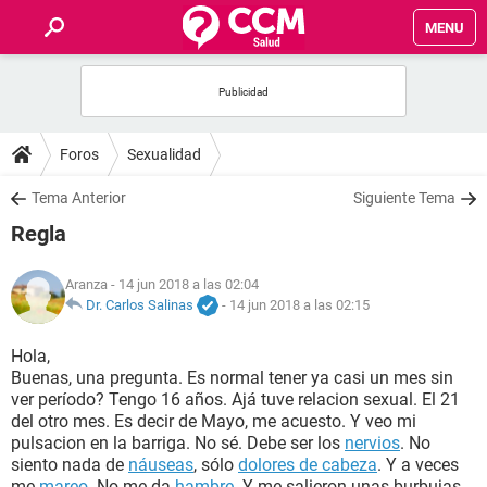
MENU
INICIO
FOROS
Foros
Sexualidad
SALUD
Tema Anterior
Siguiente Tema
Regla
FAMILIA
Aranza
- 14 jun 2018 a las 02:04
NUTRICIÓN
Dr. Carlos Salinas
-
14 jun 2018 a las 02:15
Hola,
BIENESTAR
Buenas, una pregunta. Es normal tener ya casi un mes sin
ver período? Tengo 16 años. Ajá tuve relacion sexual. El 21
SEXUALIDAD
del otro mes. Es decir de Mayo, me acuesto. Y veo mi
pulsacion en la barriga. No sé. Debe ser los
nervios
. No
siento nada de
náuseas
, sólo
dolores de cabeza
. Y a veces
GLOSARIO
me
mareo
. No me da
hambre
. Y me salieron unas burbujas