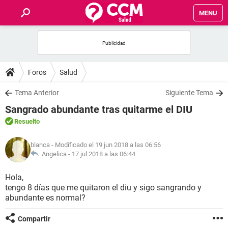
MENU
INICIO
FOROS
Foros
Salud
SALUD
Tema Anterior
Siguiente Tema
Sangrado abundante tras quitarme el DIU
FAMILIA
Resuelto
NUTRICIÓN
blanca
- Modificado el 19 jun 2018 a las 06:56
Angelica -
17 jul 2018 a las 06:44
BIENESTAR
Hola,
tengo 8 días que me quitaron el diu y sigo sangrando y
SEXUALIDAD
abundante es normal?
Compartir
GLOSARIO