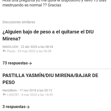
Hola una pregunta yo me quite el dispositivo y llevo 13 dias
mestruando es normal ?? Gracias
Discusiones similares
¿Alguien bajo de peso a el quitarse el DIU
Mirena?
MAGILUOK
-
22 abr 2020 a las 08:34
Paula
-
25 may 2022 a las 06:28
73 respuestas
PASTILLA YASMÍN/DIU MIRENA/BAJAR DE
PESO
NanizBere
-
17 nov 2018 a las 00:12
LGDC97
-
9 mar 2023 a las 18:35
3 respuestas