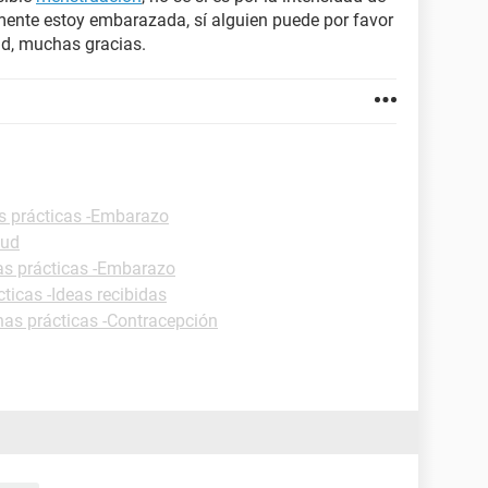
mente estoy embarazada, sí alguien puede por favor
d, muchas gracias.
s prácticas -Embarazo
lud
as prácticas -Embarazo
ticas -Ideas recibidas
has prácticas -Contracepción