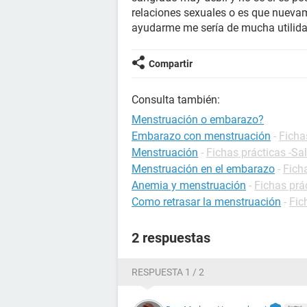
relaciones sexuales o es que nueva
ayudarme me sería de mucha utilida
Compartir
Consulta también:
Menstruación o embarazo?
Embarazo con menstruación
-
Ficha
Menstruación
-
Fichas prácticas -Sa
Menstruación en el embarazo
-
Fich
Anemia y menstruación
-
Fichas prác
Como retrasar la menstruación
-
Fic
2 respuestas
RESPUESTA 1 / 2