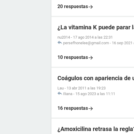
20 respuestas
¿La vitamina K puede parar 
nu2014
-
17 ago 2014 a las 22:31
persefhonelee@gmail.com
-
16 sep 2021 
10 respuestas
Coágulos con apariencia de 
Lau
-
13 abr 2011 a las 19:23
Iliana
-
15 ago 2023 a las 11:11
16 respuestas
¿Amoxicilina retrasa la regla