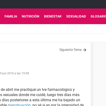
FAMILIA
NUTRICIÓN
BIENESTAR
SEXUALIDAD
GLOSARI
Siguiente Tema
9 jun 2018 a las 15:58
 de abril me practiqué un Ive farmacológico y
s sexuales donde me cuidé, luego tres días más
es días posteriores a esta última me ha bajado un
sible
menstruación
, no sé si es por la intensidad de