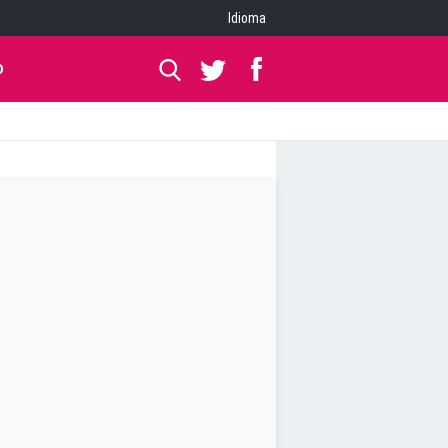
Idioma
O