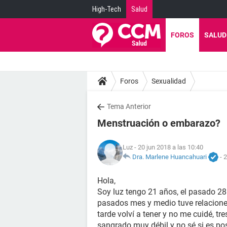
High-Tech
Salud
FOROS
SALUD
Foros
Sexualidad
Tema Anterior
Menstruación o embarazo?
Luz
- 20 jun 2018 a las 10:40
Dra. Marlene Huancahuari
-
2
Hola,
Soy luz tengo 21 años, el pasado 28
pasados mes y medio tuve relacione
tarde volví a tener y no me cuidé, tr
sangrado muy débil y no sé si es po