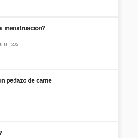
la menstruación?
a las 16:02
un pedazo de carne
?