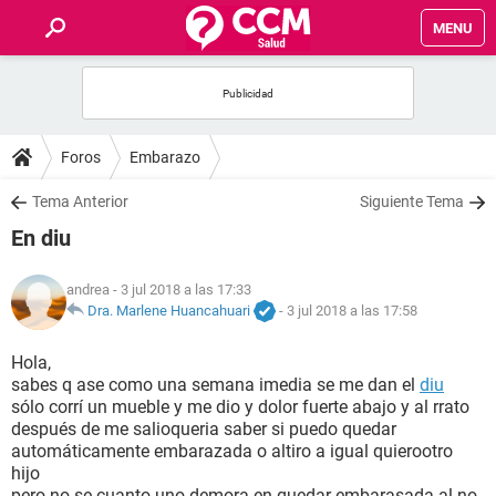
MENU
INICIO
FOROS
Foros
Embarazo
SALUD
Tema Anterior
Siguiente Tema
En diu
FAMILIA
andrea
- 3 jul 2018 a las 17:33
NUTRICIÓN
Dra. Marlene Huancahuari
-
3 jul 2018 a las 17:58
Hola,
BIENESTAR
sabes q ase como una semana imedia se me dan el
diu
sólo corrí un mueble y me dio y dolor fuerte abajo y al rrato
SEXUALIDAD
después de me salioqueria saber si puedo quedar
automáticamente embarazada o altiro a igual quierootro
hijo
GLOSARIO
pero no se cuanto uno demora en quedar embarasada al no