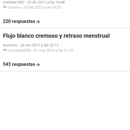
cordoba1987
-
22 dic 2011 a las 14:48
lisanna
-
24 feb 2022 a las 19:23
220 respuestas
Flujo blanco cremoso y retraso menstrual
Anonimo
-
26 nov 2011 a las 22:12
anonimo0026
-
31 may 2019 a las 21:49
543 respuestas