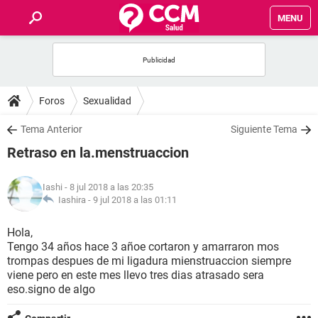
MENU
INICIO
FOROS
Foros
Sexualidad
SALUD
Tema Anterior
Siguiente Tema
Retraso en la.menstruaccion
FAMILIA
Iashi
- 8 jul 2018 a las 20:35
NUTRICIÓN
Iashira -
9 jul 2018 a las 01:11
Hola,
BIENESTAR
Tengo 34 años hace 3 añoe cortaron y amarraron mos
trompas despues de mi ligadura mienstruaccion siempre
SEXUALIDAD
viene pero en este mes llevo tres dias atrasado sera
eso.signo de algo
GLOSARIO