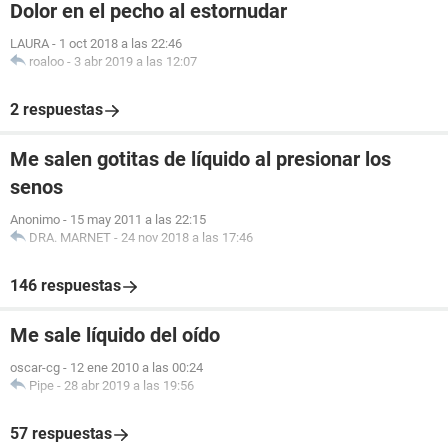
Dolor en el pecho al estornudar
LAURA
-
1 oct 2018 a las 22:46
roaloo
-
3 abr 2019 a las 12:07
2 respuestas
Me salen gotitas de líquido al presionar los
senos
Anonimo
-
15 may 2011 a las 22:15
DRA. MARNET
-
24 nov 2018 a las 17:46
146 respuestas
Me sale líquido del oído
oscar-cg
-
12 ene 2010 a las 00:24
Pipe
-
28 abr 2019 a las 19:56
57 respuestas