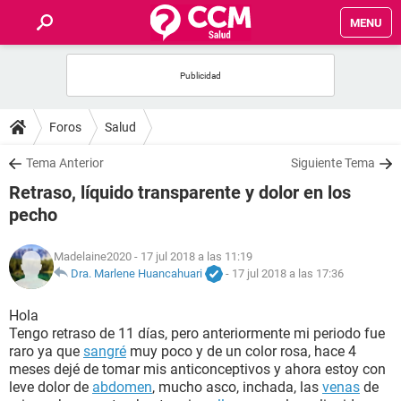
MENU
INICIO
FOROS
Foros
Salud
SALUD
Tema Anterior
Siguiente Tema
Retraso, líquido transparente y dolor en los
FAMILIA
pecho
NUTRICIÓN
Madelaine2020
- 17 jul 2018 a las 11:19
Dra. Marlene Huancahuari
-
17 jul 2018 a las 17:36
BIENESTAR
Hola
Tengo retraso de 11 días, pero anteriormente mi periodo fue
SEXUALIDAD
raro ya que
sangré
muy poco y de un color rosa, hace 4
meses dejé de tomar mis anticonceptivos y ahora estoy con
leve dolor de
abdomen
, mucho asco, inchada, las
venas
de
GLOSARIO