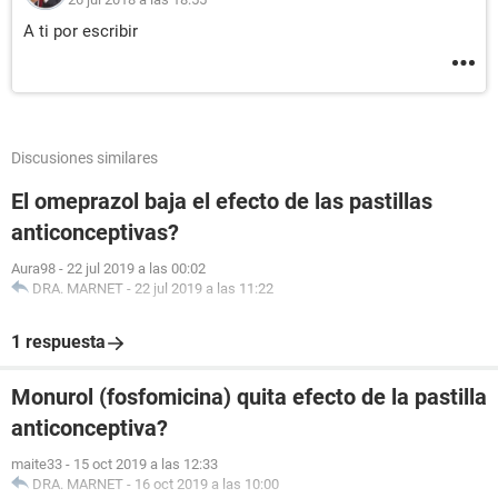
A ti por escribir
Discusiones similares
El omeprazol baja el efecto de las pastillas
anticonceptivas?
Aura98
-
22 jul 2019 a las 00:02
DRA. MARNET
-
22 jul 2019 a las 11:22
1 respuesta
Monurol (fosfomicina) quita efecto de la pastilla
anticonceptiva?
maite33
-
15 oct 2019 a las 12:33
DRA. MARNET
-
16 oct 2019 a las 10:00