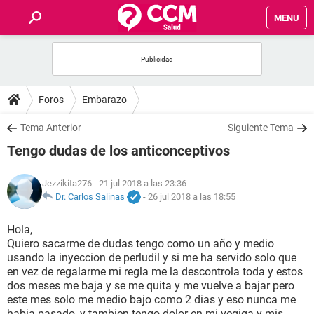
MENU
INICIO
FOROS
Foros
Embarazo
SALUD
Tema Anterior
Siguiente Tema
Tengo dudas de los anticonceptivos
FAMILIA
Jezzikita276
- 21 jul 2018 a las 23:36
NUTRICIÓN
Dr. Carlos Salinas
-
26 jul 2018 a las 18:55
Hola,
BIENESTAR
Quiero sacarme de dudas tengo como un año y medio
usando la inyeccion de perludil y si me ha servido solo que
SEXUALIDAD
en vez de regalarme mi regla me la descontrola toda y estos
dos meses me baja y se me quita y me vuelve a bajar pero
este mes solo me medio bajo como 2 dias y eso nunca me
GLOSARIO
habia pasado, y tambien tengo dolor en mi vegiga y mis