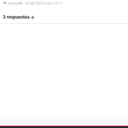
marisolfl
-
22 abr 2015 a las 12:11
3 respuestas