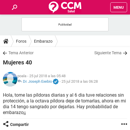
MENU
INICIO
FOROS
Foros
Embarazo
SALUD
Tema Anterior
Siguiente Tema
Mujeres 40
FAMILIA
poala
- 25 jul 2018 a las 05:48
NUTRICIÓN
Dr. Joseph Exebio
-
25 jul 2018 a las 06:28
Hola, tome las píldoras diarias y al 6 dia tuve relaciones sin
BIENESTAR
protección, a la octava píldora deje de tomarlas, ahora en mi
dia 14 tengo sangrado por dejarlas. Hay probabilidad de
SEXUALIDAD
embarazo¡¡
Compartir
GLOSARIO