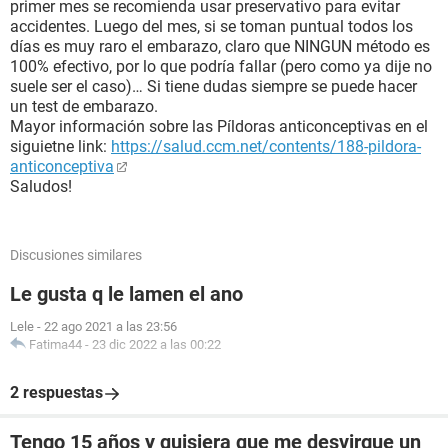
primer mes se recomienda usar preservativo para evitar
accidentes. Luego del mes, si se toman puntual todos los
días es muy raro el embarazo, claro que NINGUN método es
100% efectivo, por lo que podría fallar (pero como ya dije no
suele ser el caso)… Si tiene dudas siempre se puede hacer
un test de embarazo.
Mayor información sobre las Píldoras anticonceptivas en el
siguietne link:
https://salud.ccm.net/contents/188-pildora-
anticonceptiva
Saludos!
Discusiones similares
Le gusta q le lamen el ano
Lele
-
22 ago 2021 a las 23:56
Fatima44
-
23 dic 2022 a las 00:22
2 respuestas
Tengo 15 años y quisiera que me desvirgue un