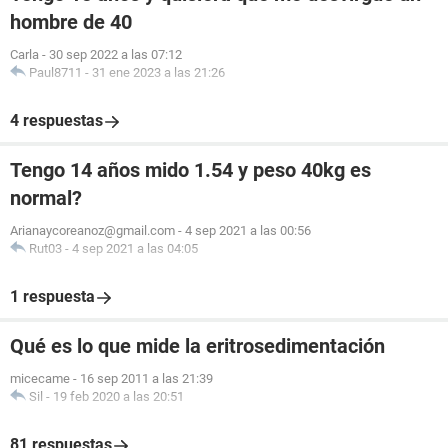
hombre de 40
Carla
-
30 sep 2022 a las 07:12
Paul8711
-
31 ene 2023 a las 21:26
4 respuestas
Tengo 14 años mido 1.54 y peso 40kg es
normal?
Arianaycoreanoz@gmail.com
-
4 sep 2021 a las 00:56
Rut03
-
4 sep 2021 a las 04:05
1 respuesta
Qué es lo que mide la eritrosedimentación
micecame
-
16 sep 2011 a las 21:39
Sil
-
19 feb 2020 a las 20:51
81 respuestas