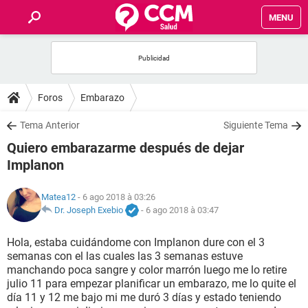
MENU
INICIO
FORUMS
Foros
Embarazo
SALUD
Tema Anterior
Siguiente Tema
Quiero embarazarme después de dejar
FAMILIA
Implanon
NUTRICIÓN
Matea12
- 6 ago 2018 à 03:26
Dr. Joseph Exebio
-
6 ago 2018 à 03:47
BIENESTAR
Hola, estaba cuidándome con Implanon dure con el 3
semanas con el las cuales las 3 semanas estuve
SEXUALIDAD
manchando poca sangre y color marrón luego me lo retire
julio 11 para empezar planificar un embarazo, me lo quite el
día 11 y 12 me bajo mi me duró 3 días y estado teniendo
GLOSARIO