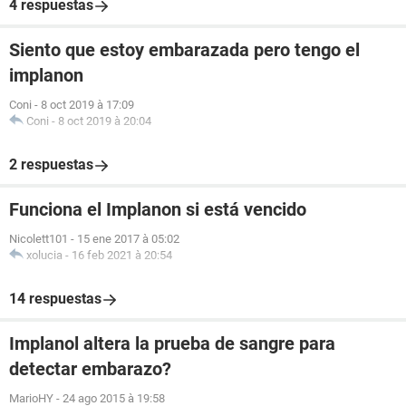
4 respuestas
Siento que estoy embarazada pero tengo el
implanon
Coni
-
8 oct 2019 à 17:09
Coni
-
8 oct 2019 à 20:04
2 respuestas
Funciona el Implanon si está vencido
Nicolett101
-
15 ene 2017 à 05:02
xolucia
-
16 feb 2021 à 20:54
14 respuestas
Implanol altera la prueba de sangre para
detectar embarazo?
MarioHY
-
24 ago 2015 à 19:58