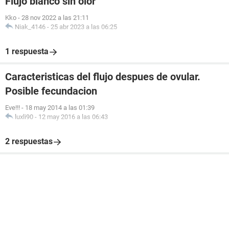
Flujo blanco sin olor
Kko
-
28 nov 2022 a las 21:11
Niak_4146
-
25 abr 2023 a las 06:25
1 respuesta
Caracteristicas del flujo despues de ovular.
Posible fecundacion
Eve!!!
-
18 may 2014 a las 01:39
luxli90
-
12 may 2016 a las 06:43
2 respuestas