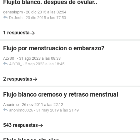
Flujito blanco. despues de ovular..
genesispm
-
20 dic 2015 a las 02:54
Dr.Josh
-
20 dic 2015 a las 17:50
1 respuesta
Flujo por menstruacion o embarazo?
ALY30_
-
31 ago 2023 a las 08:33
ALY30_
-
2 sep 2023 a las 18:45
2 respuestas
Flujo blanco cremoso y retraso menstrual
Anonimo
-
26 nov 2011 a las 22:12
anonimo0026
-
31 may 2019 a las 21:49
543 respuestas