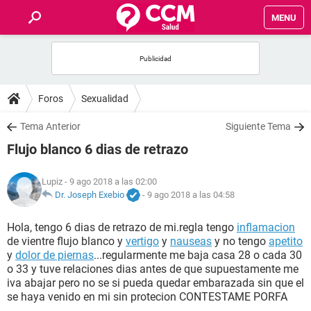
MENU
INICIO
FOROS
Foros
Sexualidad
SALUD
Tema Anterior
Siguiente Tema
Flujo blanco 6 dias de retrazo
FAMILIA
Lupiz
- 9 ago 2018 a las 02:00
NUTRICIÓN
Dr. Joseph Exebio
-
9 ago 2018 a las 04:58
Hola, tengo 6 dias de retrazo de mi.regla tengo
inflamacion
BIENESTAR
de vientre flujo blanco y
vertigo
y
nauseas
y no tengo
apetito
y
dolor de piernas
...regularmente me baja casa 28 o cada 30
SEXUALIDAD
o 33 y tuve relaciones dias antes de que supuestamente me
iva abajar pero no se si pueda quedar embarazada sin que el
se haya venido en mi sin protecion CONTESTAME PORFA
GLOSARIO