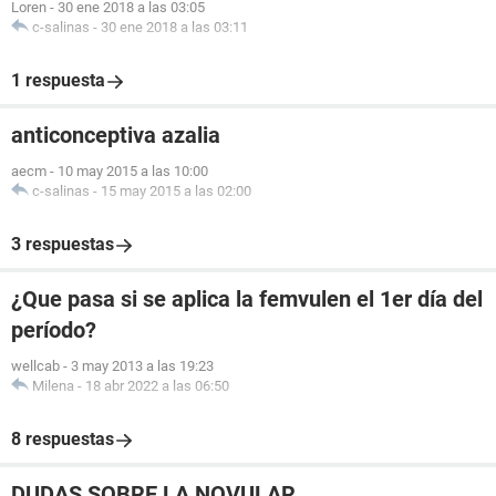
Loren
-
30 ene 2018 a las 03:05
c-salinas
-
30 ene 2018 a las 03:11
1 respuesta
anticonceptiva azalia
aecm
-
10 may 2015 a las 10:00
c-salinas
-
15 may 2015 a las 02:00
3 respuestas
¿Que pasa si se aplica la femvulen el 1er día del
período?
wellcab
-
3 may 2013 a las 19:23
Milena
-
18 abr 2022 a las 06:50
8 respuestas
DUDAS SOBRE LA NOVULAR