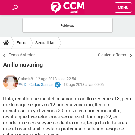
MENU
INICIO
FOROS
Foros
Sexualidad
SALUD
Tema Anterior
Siguiente Tema
Anillo nuvaring
FAMILIA
Galaxia8
- 12 ago 2018 a las 22:54
NUTRICIÓN
Dr. Carlos Salinas
-
13 ago 2018 a las 00:06
Hola, resulta que me debía sacar mi anillo el viernes 13, pero
BIENESTAR
me lo saque el jueves 12 por equivocación, llego mi
menstruscion y el viernes 20 me volví a poner mi anillo ,
SEXUALIDAD
resulta que tuve relaciones sexuales el domingo 22, en
donde mi chico si eyaculo dentro míos, tengo la duda si es
que al usar el anillo estaba protegida o si tengo riesgo de
GLOSARIO
estar embarazada, gracias.