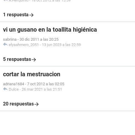
A.Herquinio
-
18 oct 2012 a las 15:59
1 respuesta
vi un gusano en la toallita higiénica
sabriina
-
30 dic 2011 a las 20:25
elyaahmero_2051
-
13 jun 2023 a las 22:59
5 respuestas
cortar la mestruacion
adriana1684
-
7 oct 2012 a las 02:05
Dulce
-
26 mar 2021 a las 21:51
20 respuestas