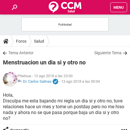
MENU
INICIO
FOROS
Foros
Salud
SALUD
Tema Anterior
Siguiente Tema
Menstruacion un dia si y otro no
FAMILIA
Pitatoua
- 12 ago 2018 a las 23:00
NUTRICIÓN
Dr. Carlos Salinas
-
13 ago 2018 a las 00:04
Hola,
BIENESTAR
Disculpa me esta bajando mi regla un dia si y otro no, tuve
relaciones hace un mes y tome un postday pero no me hiso
SEXUALIDAD
nada y ahora no se que pasa porque baja un dia si y otro
no?
GLOSARIO