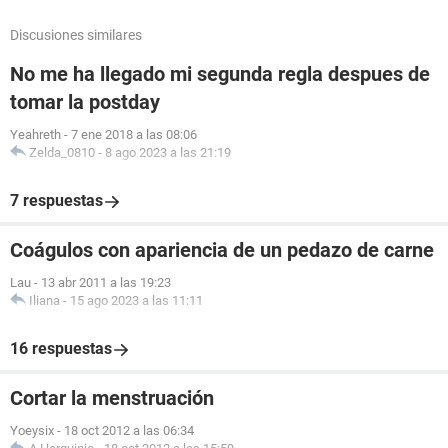
Discusiones similares
No me ha llegado mi segunda regla despues de
tomar la postday
Yeahreth
-
7 ene 2018 a las 08:06
Zelda_0810
-
8 ago 2023 a las 21:19
7 respuestas
Coágulos con apariencia de un pedazo de carne
Lau
-
13 abr 2011 a las 19:23
Iliana
-
15 ago 2023 a las 11:11
16 respuestas
Cortar la menstruación
Yoeysix
-
18 oct 2012 a las 06:34