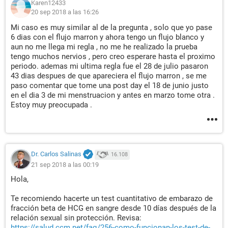
Karen12433
20 sep 2018 a las 16:26
Mi caso es muy similar al de la pregunta , solo que yo pase
6 dias con el flujo marron y ahora tengo un flujo blanco y
aun no me llega mi regla , no me he realizado la prueba
tengo muchos nervios , pero creo esperare hasta el proximo
periodo. ademas mi ultima regla fue el 28 de julio pasaron
43 dias despues de que apareciera el flujo marron , se me
paso comentar que tome una post day el 18 de junio justo
en el dia 3 de mi menstruacion y antes en marzo tome otra .
Estoy muy preocupada .
Dr. Carlos Salinas
16.108
21 sep 2018 a las 00:19
Hola,
Te recomiendo hacerte un test cuantitativo de embarazo de
fracción beta de HCG en sangre desde 10 días después de la
relación sexual sin protección. Revisa:
https://salud.ccm.net/faq/256-como-funcionan-los-test-de-