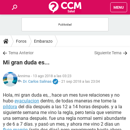
MENU
INICIO
FOROS
Foros
Embarazo
SALUD
Tema Anterior
Siguiente Tema
Mi gran duda es...
FAMILIA
Annima
- 13 ago 2018 a las 03:23
NUTRICIÓN
Dr. Carlos Salinas
-
21 sep 2018 a las 23:04
Hola, mi gran duda es, , hace un mes tuve relaciones y no
BIENESTAR
hubo
eyaculacion
dentro, de todas maneras me tome la
píldora
del día después a las 12 a 14 horas después. y a la
SEXUALIDAD
siguiente semana me vino la regla, pero tenía que venirme
una semana después. fue una regla normal semi abundante
y de 6 a 7 días. y pasó un mes, y ahora me vino 2 días un
GLOSARIO
flujo marrón
(solo dos días) pero experimente hasta ahora