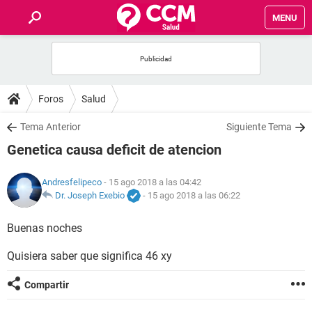
MENU
INICIO
FOROS
Foros
Salud
SALUD
Tema Anterior
Siguiente Tema
Genetica causa deficit de atencion
FAMILIA
Andresfelipeco
- 15 ago 2018 a las 04:42
NUTRICIÓN
Dr. Joseph Exebio
-
15 ago 2018 a las 06:22
Buenas noches
BIENESTAR
Quisiera saber que significa 46 xy
SEXUALIDAD
Compartir
GLOSARIO