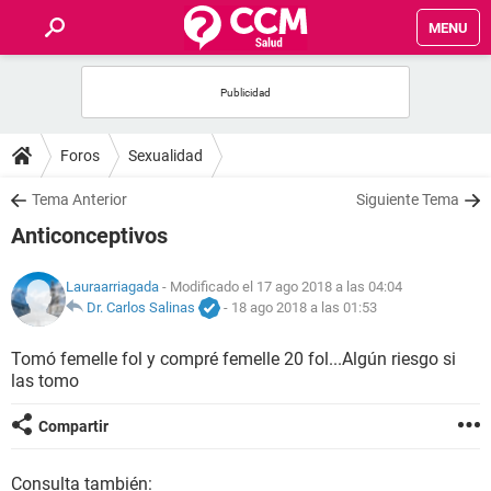
MENU
INICIO
FOROS
Foros
Sexualidad
SALUD
Tema Anterior
Siguiente Tema
Anticonceptivos
FAMILIA
Lauraarriagada
- Modificado el 17 ago 2018 a las 04:04
NUTRICIÓN
Dr. Carlos Salinas
-
18 ago 2018 a las 01:53
Tomó femelle fol y compré femelle 20 fol...Algún riesgo si
BIENESTAR
las tomo
SEXUALIDAD
Compartir
GLOSARIO
Consulta también: