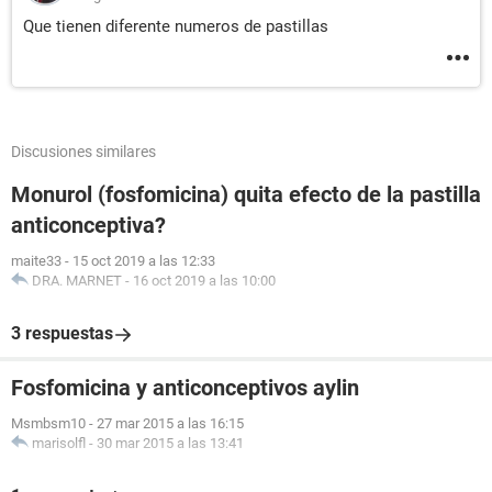
Que tienen diferente numeros de pastillas
Discusiones similares
Monurol (fosfomicina) quita efecto de la pastilla
anticonceptiva?
maite33
-
15 oct 2019 a las 12:33
DRA. MARNET
-
16 oct 2019 a las 10:00
3 respuestas
Fosfomicina y anticonceptivos aylin
Msmbsm10
-
27 mar 2015 a las 16:15
marisolfl
-
30 mar 2015 a las 13:41