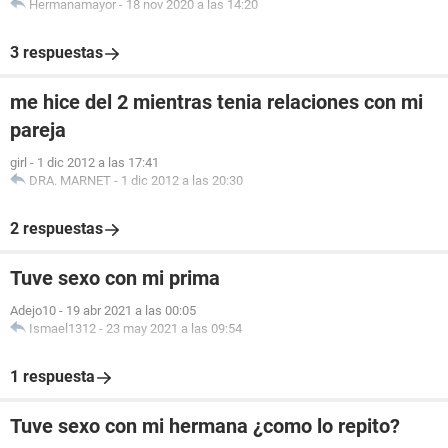
Hermanamayor
-
18 nov 2020 a las 14:20
3 respuestas
me hice del 2 mientras tenia relaciones con mi
pareja
girl
-
1 dic 2012 a las 17:41
DRA. MARNET
-
1 dic 2012 a las 20:30
2 respuestas
Tuve sexo con mi prima
Adejo10
-
19 abr 2021 a las 00:05
Ismael1312
-
23 may 2021 a las 09:54
1 respuesta
Tuve sexo con mi hermana ¿como lo repito?