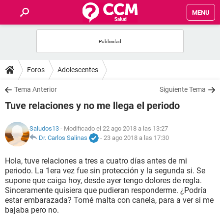
MENU
INICIO
FOROS
Foros
Adolescentes
SALUD
Tema Anterior
Siguiente Tema
Tuve relaciones y no me llega el periodo
FAMILIA
Saludos13
- Modificado el 22 ago 2018 a las 13:27
NUTRICIÓN
Dr. Carlos Salinas
-
23 ago 2018 a las 17:30
Hola, tuve relaciones a tres a cuatro días antes de mi
BIENESTAR
periodo. La 1era vez fue sin protección y la segunda si. Se
supone que caiga hoy, desde ayer tengo dolores de regla.
SEXUALIDAD
Sinceramente quisiera que pudieran responderme. ¿Podría
estar embarazada? Tomé malta con canela, para a ver si me
bajaba pero no.
GLOSARIO