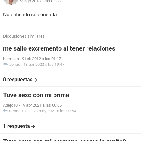
23 ago 2018 a las 02:33
No entiendo su consulta.
Discusiones similares
me salio excremento al tener relaciones
hermosa
-
9 feb 2012 a las 01:17
Jonas
-
13 abr 2022 a las 19:47
8 respuestas
Tuve sexo con mi prima
Adejo10
-
19 abr 2021 a las 00:05
Ismael1312
-
23 may 2021 a las 09:54
1 respuesta