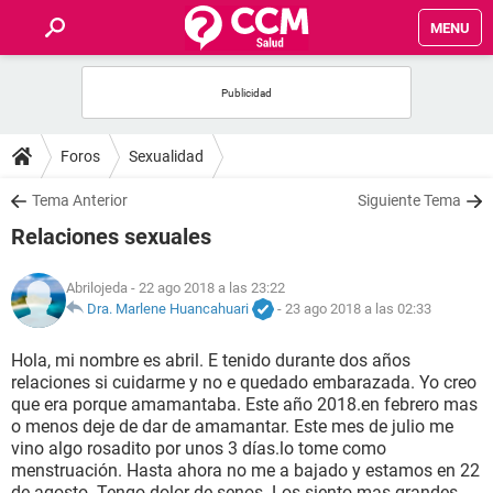
MENU
INICIO
FOROS
Foros
Sexualidad
SALUD
Tema Anterior
Siguiente Tema
Relaciones sexuales
FAMILIA
Abrilojeda
- 22 ago 2018 a las 23:22
NUTRICIÓN
Dra. Marlene Huancahuari
-
23 ago 2018 a las 02:33
Hola, mi nombre es abril. E tenido durante dos años
BIENESTAR
relaciones si cuidarme y no e quedado embarazada. Yo creo
que era porque amamantaba. Este año 2018.en febrero mas
SEXUALIDAD
o menos deje de dar de amamantar. Este mes de julio me
vino algo rosadito por unos 3 días.lo tome como
menstruación. Hasta ahora no me a bajado y estamos en 22
GLOSARIO
de agosto. Tengo dolor de senos. Los siento mas grandes.