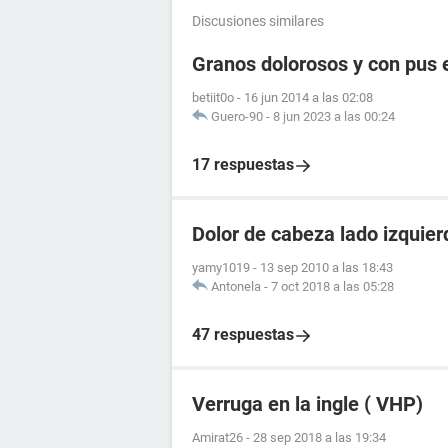
Discusiones similares
Granos dolorosos y con pus e
betiit0o
-
16 jun 2014 a las 02:08
Guero-90
-
8 jun 2023 a las 00:24
17 respuestas
Dolor de cabeza lado izquier
yamy1019
-
13 sep 2010 a las 18:43
Antonela
-
7 oct 2018 a las 05:28
47 respuestas
Verruga en la ingle ( VHP)
Amirat26
-
28 sep 2018 a las 19:34