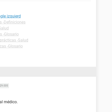
ngle izquierd
s -Definiciones
Salud
s -Glosario
prácticas -Salud
cas -Glosario
29.005
 al médico.