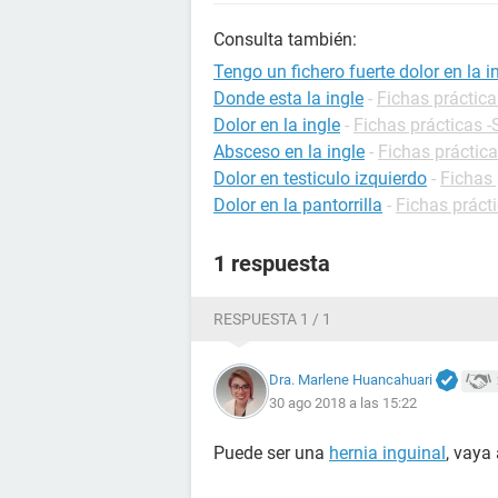
Consulta también:
Tengo un fichero fuerte dolor en la i
Donde esta la ingle
-
Fichas práctica
Dolor en la ingle
-
Fichas prácticas -
Absceso en la ingle
-
Fichas práctica
Dolor en testiculo izquierdo
-
Fichas 
Dolor en la pantorrilla
-
Fichas prácti
1 respuesta
RESPUESTA 1 / 1
Dra. Marlene Huancahuari
30 ago 2018 a las 15:22
Puede ser una
hernia inguinal
, vaya