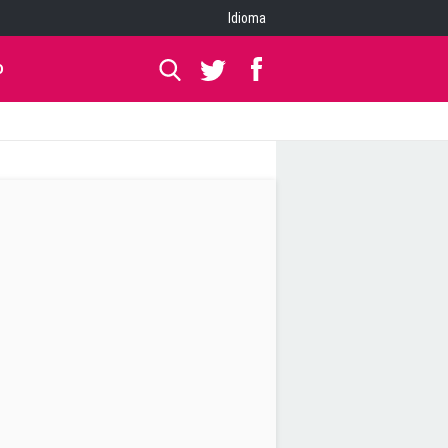
Idioma
O