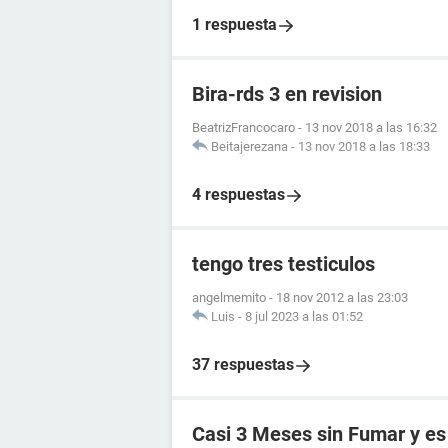
1 respuesta
Bira-rds 3 en revision
BeatrizFrancocaro
-
13 nov 2018 a las 16:32
Beitajerezana
-
13 nov 2018 a las 18:33
4 respuestas
tengo tres testiculos
angelmemito
-
18 nov 2012 a las 23:03
Luis
-
8 jul 2023 a las 01:52
37 respuestas
Casi 3 Meses sin Fumar y es 