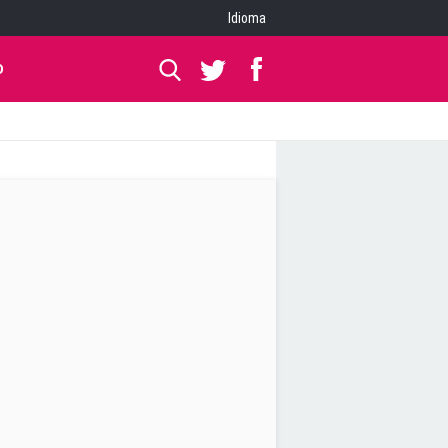
Idioma
O