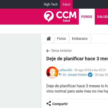
High-Tech
Salud
FOROS
SALUD
Foros
Embarazo
Tema Anterior
Deje de planificar hace 3 mes
Laflaca36
- 30 ago 2018 a las 02:31
Dr. Joseph Exebio
-
30 ago 20
Deje de planificar hace 3 meses lo h
vino normal pero este mes no me h
Compartir