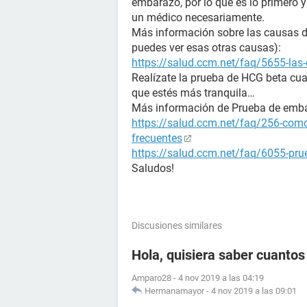
embarazo, por lo que es lo primero 
un médico necesariamente.
Más información sobre las causas de 
puedes ver esas otras causas):
https://salud.ccm.net/faq/5655-las-
Realízate la prueba de HCG beta cua
que estés más tranquila…
Más información de Prueba de emb
https://salud.ccm.net/faq/256-como
frecuentes
https://salud.ccm.net/faq/6055-prue
Saludos!
Discusiones similares
Hola, quisiera saber cuanto
Amparo28
-
4 nov 2019 a las 04:19
Hermanamayor
-
4 nov 2019 a las 09:01