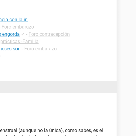
acia con la in
-
Foro embarazo
s engorda
✓
-
Foro contracepción
prácticas -Familia
meses son
-
Foro embarazo
s
enstrual (aunque no la única), como sabes, es el