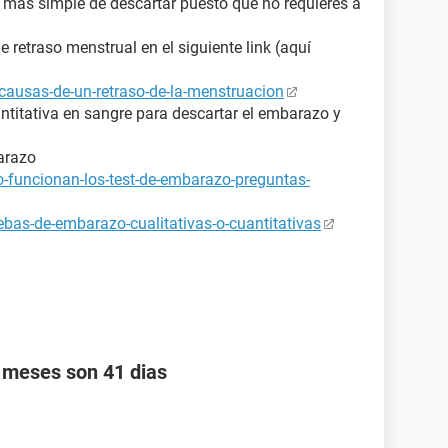
y más simple de descartar puesto que no requieres a
retraso menstrual en el siguiente link (aquí
causas-de-un-retraso-de-la-menstruacion
ntitativa en sangre para descartar el embarazo y
arazo
-funcionan-los-test-de-embarazo-preguntas-
bas-de-embarazo-cualitativas-o-cuantitativas
s meses son 41 dias