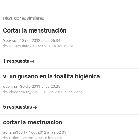
Discusiones similares
Cortar la menstruación
Yoeysix
-
18 oct 2012 a las 06:34
A.Herquinio
-
18 oct 2012 a las 15:59
1 respuesta
vi un gusano en la toallita higiénica
sabriina
-
30 dic 2011 a las 20:25
elyaahmero_2051
-
13 jun 2023 a las 22:59
5 respuestas
cortar la mestruacion
adriana1684
-
7 oct 2012 a las 02:05
Dulce
-
26 mar 2021 a las 21:51