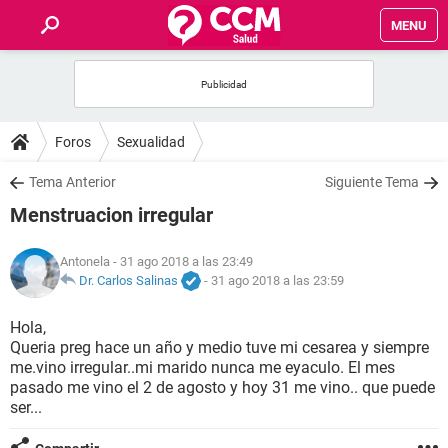
MENU
INICIO
FOROS
Foros
Sexualidad
SALUD
Tema Anterior
Siguiente Tema
Menstruacion irregular
FAMILIA
Antonela
- 31 ago 2018 a las 23:49
NUTRICIÓN
Dr. Carlos Salinas
-
31 ago 2018 a las 23:59
Hola,
BIENESTAR
Queria preg hace un año y medio tuve mi cesarea y siempre
me.vino irregular..mi marido nunca me eyaculo. El mes
SEXUALIDAD
pasado me vino el 2 de agosto y hoy 31 me vino.. que puede
ser...
GLOSARIO