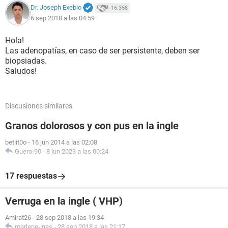
Dr. Joseph Exebio
16.358
6 sep 2018 a las 04:59
Hola!
Las adenopatías, en caso de ser persistente, deben ser
biopsiadas.
Saludos!
Discusiones similares
Granos dolorosos y con pus en la ingle
betiit0o
-
16 jun 2014 a las 02:08
Guero-90
-
8 jun 2023 a las 00:24
17 respuestas
Verruga en la ingle ( VHP)
Amirat26
-
28 sep 2018 a las 19:34
marlene-ines
-
28 sep 2018 a las 21:17