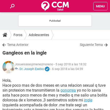
MENU
INICIO
FOROS
Foros
Adolescentes
SALUD
Tema Anterior
Siguiente Tema
Gangleos en la ingle
FAMILIA
Josueisaiasjimenezmoreno
- 5 sep 2018 a las 18:32
NUTRICIÓN
Dr. Joseph Exebio
-
6 sep 2018 a las 04:59
Hola,
BIENESTAR
Hace poco mas de dos meses en una relacion sexual q tuve
sin protexion me transmitieron la
gonorrea
yo no lo savia
SEXUALIDAD
asta hace poco menos de mes y medio q me salio una bolita
dolorosa de x lomenos ,3 sentimetros sobre mi
ingle
izquierda acompañada de dolor .me trate segi un
GLOSARIO
tratamiento asta q tremino cm hace dos semanas la bolita