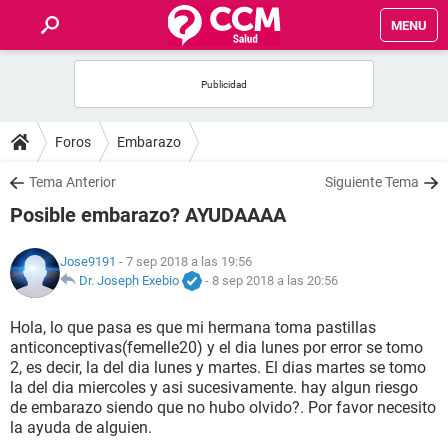
MENU
INICIO
FOROS
Foros
Embarazo
SALUD
Tema Anterior
Siguiente Tema
Posible embarazo? AYUDAAAA
FAMILIA
Jose9191
- 7 sep 2018 a las 19:56
NUTRICIÓN
Dr. Joseph Exebio
-
8 sep 2018 a las 20:56
Hola, lo que pasa es que mi hermana toma pastillas
BIENESTAR
anticonceptivas(femelle20) y el dia lunes por error se tomo
2, es decir, la del dia lunes y martes. El dias martes se tomo
SEXUALIDAD
la del dia miercoles y asi sucesivamente. hay algun riesgo
de embarazo siendo que no hubo olvido?. Por favor necesito
la ayuda de alguien.
GLOSARIO