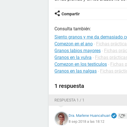
Compartir
Consulta también:
Siento granos y me da demasiado 
Comezon en el ano
-
Fichas práctica
Granos labios mayores
-
Fichas prác
Granos en la vulva
-
Fichas práctica
Comezon en los testiculos
-
Fichas p
Granos en las nalgas
-
Fichas práct
1 respuesta
RESPUESTA 1 / 1
Dra. Marlene Huancahuari
8 sep 2018 a las 18:12