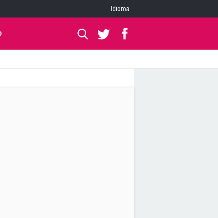
Idioma
O