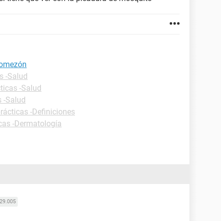
comezón
s -Salud
ticas -Salud
s -Salud
rácticas -Definiciones
icas -Dermatología
29.005