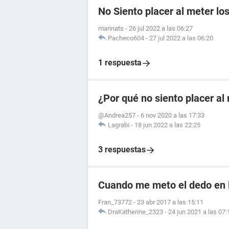
No Siento placer al meter lo
marinats
-
26 jul 2022 a las 06:27
Pacheco604
-
27 jul 2022 a las 06:20
1 respuesta
¿Por qué no siento placer a
@Andrea257
-
6 nov 2020 a las 17:33
Lagrabi
-
18 jun 2022 a las 22:25
3 respuestas
Cuando me meto el dedo en l
Fran_73772
-
23 abr 2017 a las 15:11
DraKatherine_2323
-
24 jun 2021 a las 07: