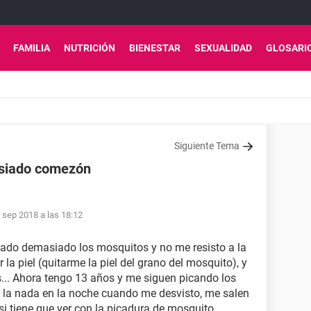
FAMILIA
NUTRICIÓN
BIENESTAR
SEXUALIDAD
GLOSARI
Siguiente Tema
asiado comezón
 sep 2018 a las 18:12
ado demasiado los mosquitos y no me resisto a la
la piel (quitarme la piel del grano del mosquito), y
... Ahora tengo 13 años y me siguen picando los
 la nada en la noche cuando me desvisto, me salen
 si tiene que ver con la picadura de mosquito