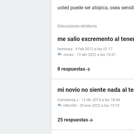
usted puede ser atópica, osea sensib
Discusiones similares
me salio excremento al tener
hermosa
-
9 feb 2012 a las 01:17
Jonas
-
13 abr 2022 a las 19:47
8 respuestas
mi novio no siente nada al t
Constanza.J
-
12 dic 2015 a las 18:44
nilton90
-
20 ene 2022 a las 13:10
25 respuestas