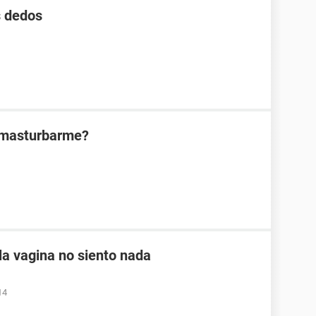
s dedos
l masturbarme?
a vagina no siento nada
14