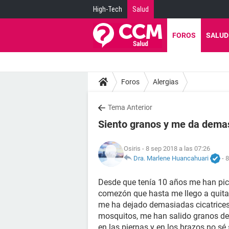
High-Tech
Salud
FOROS
SALUD
Foros
Alergias
Tema Anterior
Siento granos y me da dem
Osiris
- 8 sep 2018 a las 07:26
Dra. Marlene Huancahuari
-
8
Desde que tenía 10 años me han pic
comezón que hasta me llego a quitar 
me ha dejado demasiadas cicatrices
mosquitos, me han salido granos de
en las piernas y en los brazos no sé