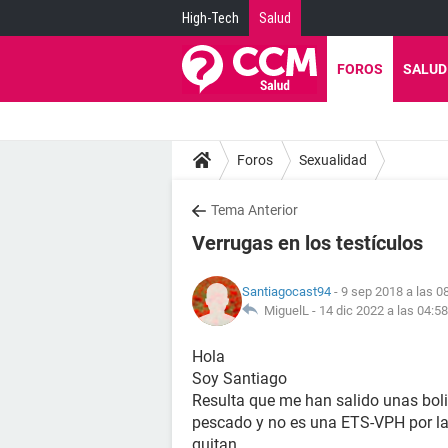
High-Tech
Salud
FOROS
SALUD
Foros
Sexualidad
Tema Anterior
Verrugas en los testículos
Santiagocast94
- 9 sep 2018 a las 0
MiguelL -
14 dic 2022 a las 04:58
Hola
Soy Santiago
Resulta que me han salido unas boli
pescado y no es una ETS-VPH por la
quitan