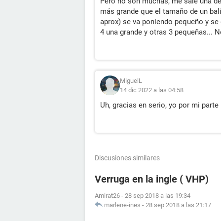
Pero no son muchas, me sale una de 
más grande que el tamaño de un bali
aprox) se va poniendo pequeño y se
4 una grande y otras 3 pequeñas... 
MiguelL
14 dic 2022 a las 04:58
Uh, gracias en serio, yo por mi part
Discusiones similares
Verruga en la ingle ( VHP)
Amirat26
-
28 sep 2018 a las 19:34
marlene-ines
-
28 sep 2018 a las 21:17