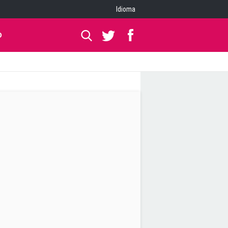
Idioma
O