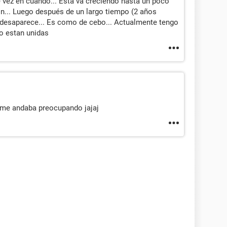
vez en cuando... Esta va creciendo hasta un poco
n... Luego después de un largo tiempo (2 años
 desaparece... Es como de cebo... Actualmente tengo
No estan unidas
e me andaba preocupando jajaj