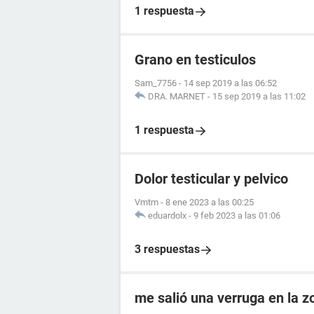
1 respuesta
Grano en testiculos
Sam_7756
-
14 sep 2019 a las 06:52
DRA. MARNET
-
15 sep 2019 a las 11:02
1 respuesta
Dolor testicular y pelvico
Vmtm
-
8 ene 2023 a las 00:25
eduardolx
-
9 feb 2023 a las 01:06
3 respuestas
me salió una verruga en la 