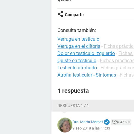
Compartir
Consulta también:
Verruga en testiculo
Verruga en el clítoris
-
Fichas prácti
Dolor en testiculo izquierdo
-
Fichas 
Quiste en testiculo
-
Fichas práctica
Testiculo atrofiado
-
Fichas práctica
Atrofia testicular - Síntomas
-
Fichas
1 respuesta
RESPUESTA 1 / 1
Dra. Marta Marnet
47.660
9 sep 2018 a las 11:33