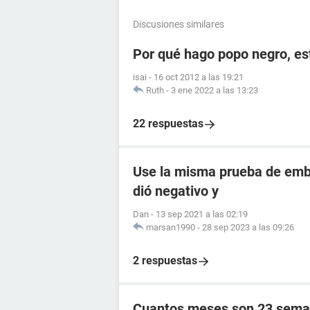
Discusiones similares
Por qué hago popo negro, e
isai
-
16 oct 2012 a las 19:21
Ruth
-
3 ene 2022 a las 13:23
22 respuestas
Use la misma prueba de emba
dió negativo y
Dan
-
13 sep 2021 a las 02:19
marsan1990
-
28 sep 2023 a las 09:26
2 respuestas
Cuantos meses son 23 sema