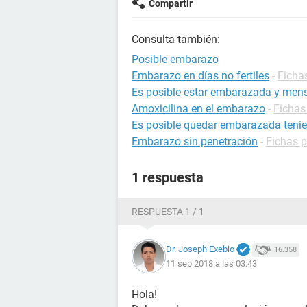
Compartir
Consulta también:
Posible embarazo
Embarazo en días no fertiles
-
Ficha
Es posible estar embarazada y mens
Amoxicilina en el embarazo
-
Fichas
Es posible quedar embarazada tenie
Embarazo sin penetración
-
Fichas 
1 respuesta
RESPUESTA 1 / 1
Dr. Joseph Exebio
16.358
11 sep 2018 a las 03:43
Hola!