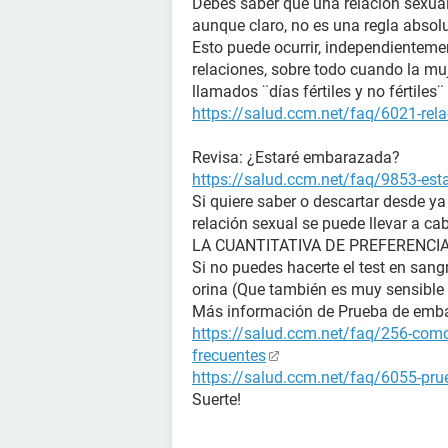
Debes saber que una relación sexual
aunque claro, no es una regla absol
Esto puede ocurrir, independienteme
relaciones, sobre todo cuando la muj
llamados ¨días fértiles y no fértile
https://salud.ccm.net/faq/6021-rela
Revisa: ¿Estaré embarazada?
https://salud.ccm.net/faq/9853-es
Si quiere saber o descartar desde y
relación sexual se puede llevar a ca
LA CUANTITATIVA DE PREFERENCIA (La
Si no puedes hacerte el test en sangr
orina (Que también es muy sensible 
Más información de Prueba de emb
https://salud.ccm.net/faq/256-como
frecuentes
https://salud.ccm.net/faq/6055-prue
Suerte!