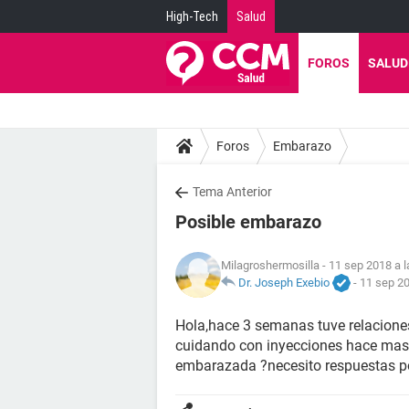
High-Tech
Salud
FOROS
SALUD
Foros
Embarazo
Tema Anterior
Posible embarazo
Milagroshermosilla
- 11 sep 2018 a l
Dr. Joseph Exebio
-
11 sep 20
Hola,hace 3 semanas tuve relaciones
cuidando con inyecciones hace mas 
embarazada ?necesito respuestas p