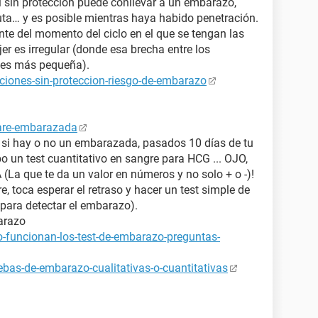
 sin protección puede conllevar a un embarazo,
uta… y es posible mientras haya habido penetración.
nte del momento del ciclo en el que se tengan las
er es irregular (donde esa brecha entre los
s¨ es más pequeña).
ciones-sin-proteccion-riesgo-de-embarazo
tare-embarazada
a si hay o no un embarazada, pasados 10 días de tu
bo un test cuantitativo en sangre para HCG ... OJO,
 que te da un valor en números y no solo + o -)!
e, toca esperar el retraso y hacer un test simple de
para detectar el embarazo).
arazo
-funcionan-los-test-de-embarazo-preguntas-
bas-de-embarazo-cualitativas-o-cuantitativas