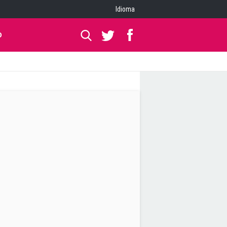
Idioma
O