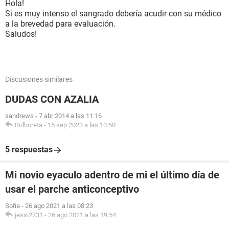
Hola!
Si es muy intenso el sangrado debería acudir con su médico
a la brevedad para evaluación.
Saludos!
Discusiones similares
DUDAS CON AZALIA
sandrews
-
7 abr 2014 a las 11:16
Bolboreta
-
15 sep 2023 a las 10:50
5 respuestas
Mi novio eyaculo adentro de mi el último día de
usar el parche anticonceptivo
Sofia
-
26 ago 2021 a las 08:23
jessi2731
-
26 ago 2021 a las 19:54