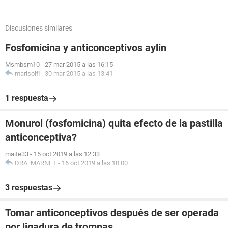
Discusiones similares
Fosfomicina y anticonceptivos aylin
Msmbsm10
-
27 mar 2015 a las 16:15
marisolfl
-
30 mar 2015 a las 13:41
1 respuesta
Monurol (fosfomicina) quita efecto de la pastilla
anticonceptiva?
maite33
-
15 oct 2019 a las 12:33
DRA. MARNET
-
16 oct 2019 a las 10:00
3 respuestas
Tomar anticonceptivos después de ser operada
por ligadura de trompas