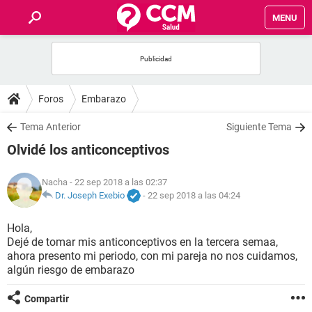
MENU
INICIO
FOROS
Foros
Embarazo
SALUD
Tema Anterior
Siguiente Tema
Olvidé los anticonceptivos
FAMILIA
Nacha
- 22 sep 2018 a las 02:37
NUTRICIÓN
Dr. Joseph Exebio
-
22 sep 2018 a las 04:24
Hola,
BIENESTAR
Dejé de tomar mis anticonceptivos en la tercera semaa,
ahora presento mi periodo, con mi pareja no nos cuidamos,
SEXUALIDAD
algún riesgo de embarazo
Compartir
GLOSARIO