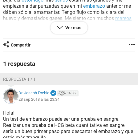
empiezan a dar punzadas que en mi
embarazo
anterior me
dában sólo al amamantar. Tengo flujo como la clara del
huevo y demasiados gases. Me siento con muchos
mareos
y aclaró que nunca eh padecido de
vomitos
ni
dolor de
Ver más
senos
o pezones. Sólo es lo mensionado antes. Eh conocido
personas que se han embarazado estando operadas. Que
me recomiendan? Me hago un
test de embarazo
o una
Compartir
prueba de sangre?
1 respuesta
RESPUESTA 1 / 1
Dr. Joseph Exebio
16.358
28 sep 2018 a las 23:34
Hola!
Un test de embarazo puede ser una prueba en sangre.
Realizar una prueba de HCG beta cuantitativa en sangre
sería un buen primer paso para descartar el embarazo y que
estés más tranquila…