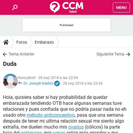
MENU
INICIO
FOROS
Foros
Embarazo
SALUD
Tema Anterior
Siguiente Tema
Duda
FAMILIA
NancyBret
- 28 sep 2018 a las 22:54
NUTRICIÓN
Dr. Joseph Exebio
-
28 sep 2018 a las 23:34
Hola, quisiera saber si hay probabilidad de quedar
BIENESTAR
embarazada tendiendo OTB hace algunas semanas tuve
relaciones y pues confiada que no podría pasar nada no eh
SEXUALIDAD
usado otro
método anticonceptivo
, pasa que una semana
después de tener mi ultima relación sexual me siento algo
extraña, me duelen mucho mis
ovarios
(cólicos) la parte
GLOSARIO
baja del
estómago
, mis
senos
están más grandes y me