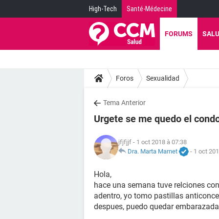
High-Tech
Santé-Médecine
FORUMS
SAL
Foros
Sexualidad
Tema Anterior
Urgete se me quedo el cond
jfjfjjf
- 1 oct 2018 à 07:38
Dra. Marta Marnet
-
1 oct 201
Hola,
hace una semana tuve relciones con
adentro, yo tomo pastillas anticonce
despues, puedo quedar embarazada