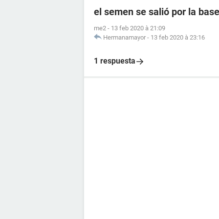
el semen se salió por la ba
me2
-
13 feb 2020 à 21:09
Hermanamayor
-
13 feb 2020 à 23:16
1 respuesta