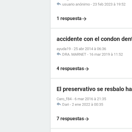
usuario anónimo
-
23 feb 2023 à 19:52
1 respuesta
accidente con el condon dentr
ayuda19
-
25 abr 2014 à 06:36
DRA. MARNET
-
16 mar 2019 à 11:52
4 respuestas
El preservativo se resbalo ha
Caro_f84
-
6 mar 2016 à 21:35
Dari
-
2 ene 2022 à 00:35
7 respuestas