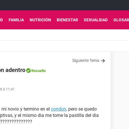
UD
FAMILIA
NUTRICIÓN
BIENESTAR
SEXUALIDAD
GLOSAR
Siguiente Tema
on adentro
Resuelto
8 à 11:41
 mi novio y termino en el
condon
, pero se quedo
ptivas, y el mismo dia me tome la pastilla del dia
??????????????