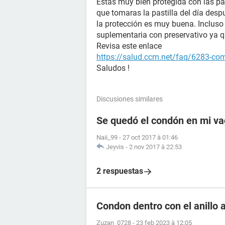
Estás muy bien protegida con las pa
que tomaras la pastilla del día desp
la protección es muy buena. Incluso 
suplementaria con preservativo ya qu
Revisa este enlace
https://salud.ccm.net/faq/6283-com
Saludos !
Discusiones similares
Se quedó el condón en mi vag
Naii_99
-
27 oct 2017 à 01:46
Jeyvis
-
2 nov 2017 à 22:53
2 respuestas
Condon dentro con el anillo 
Zuzan_0728
-
23 feb 2023 à 12:05