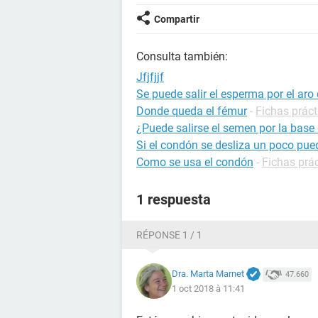
Compartir
Consulta también:
Jfjfjjf
Se puede salir el esperma por el aro
Donde queda el fémur
-
Fichas práct
¿Puede salirse el semen por la base
Si el condón se desliza un poco p
Como se usa el condón
-
Fichas prá
1 respuesta
RÉPONSE 1 / 1
Dra. Marta Marnet
47.660
1 oct 2018 à 11:41