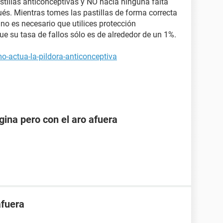
stillas anticonceptivas y NO hacía ninguna falta
ués. Mientras tomes las pastillas de forma correcta
no es necesario que utilices protección
e su tasa de fallos sólo es de alrededor de un 1%.
o-actua-la-pildora-anticonceptiva
ina pero con el aro afuera
afuera