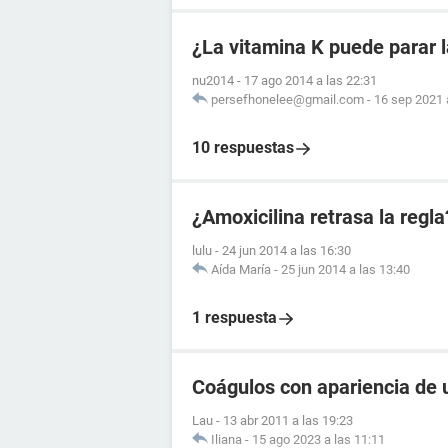
¿La vitamina K puede parar 
nu2014
-
17 ago 2014 a las 22:31
persefhonelee@gmail.com
-
16 sep 2021 
10 respuestas
¿Amoxicilina retrasa la regla
lulu
-
24 jun 2014 a las 16:30
Aída María
-
25 jun 2014 a las 13:40
1 respuesta
Coágulos con apariencia de 
Lau
-
13 abr 2011 a las 19:23
Iliana
-
15 ago 2023 a las 11:11