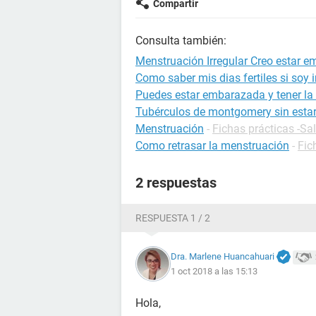
Compartir
Consulta también:
Menstruación Irregular Creo estar 
Como saber mis dias fertiles si soy i
Puedes estar embarazada y tener la 
Tubérculos de montgomery sin est
Menstruación
-
Fichas prácticas -Sa
Como retrasar la menstruación
-
Fic
2 respuestas
RESPUESTA 1 / 2
Dra. Marlene Huancahuari
1 oct 2018 a las 15:13
Hola,