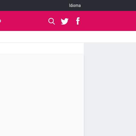
Idioma
O