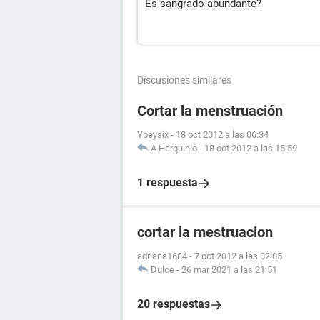
Es sangrado abundante?
Discusiones similares
Cortar la menstruación
Yoeysix
-
18 oct 2012 a las 06:34
A.Herquinio
-
18 oct 2012 a las 15:59
1 respuesta
cortar la mestruacion
adriana1684
-
7 oct 2012 a las 02:05
Dulce
-
26 mar 2021 a las 21:51
20 respuestas