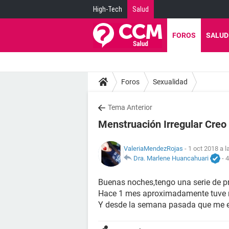
High-Tech
Salud
FOROS
SALUD
Foros
Sexualidad
Tema Anterior
Menstruación Irregular Cre
ValeriaMendezRojas
- 1 oct 2018 a l
Dra. Marlene Huancahuari
-
4
Buenas noches,tengo una serie de p
Hace 1 mes aproximadamente tuve r
Y desde la semana pasada que me e