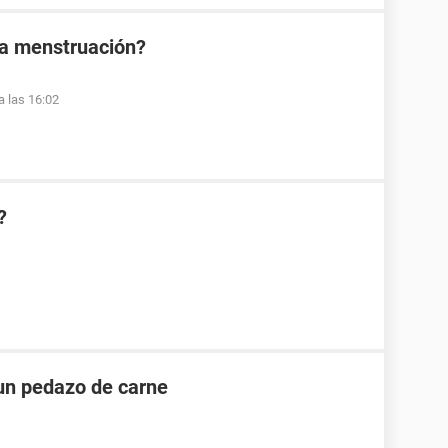
la menstruación?
a las 16:02
?
un pedazo de carne