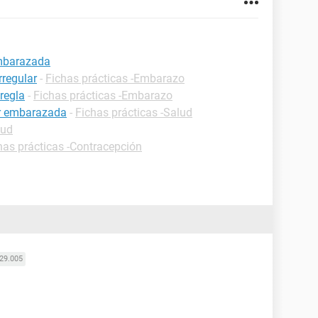
embarazada
rregular
-
Fichas prácticas -Embarazo
regla
-
Fichas prácticas -Embarazo
ar embarazada
-
Fichas prácticas -Salud
lud
has prácticas -Contracepción
29.005