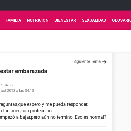
FAMILIA
NUTRICIÓN
BIENESTAR
SEXUALIDAD
GLOSARI
Siguiente Tema
o estar embarazada
as 04:38
 oct 2018 a las 04:10
reguntas,que espero y me pueda responder.
elaciones,con protección.
mpezó a bajar,pero aún no termino. Eso es normal?