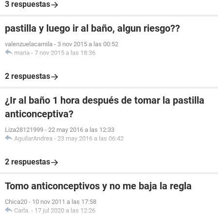
3 respuestas
pastilla y luego ir al baño, algun riesgo??
valenzuelacamila
-
3 nov 2015 a las 00:52
maria
-
7 nov 2015 a las 18:36
2 respuestas
¿Ir al baño 1 hora después de tomar la pastilla
anticonceptiva?
Liza28121999
-
22 may 2016 a las 12:33
AguilarAndrea
-
23 may 2016 a las 06:42
2 respuestas
Tomo anticonceptivos y no me baja la regla
Chica20
-
10 nov 2011 a las 17:58
Carla.
-
17 jul 2020 a las 12:26