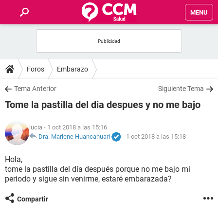
MENU
INICIO
FOROS
Foros
Embarazo
SALUD
Tema Anterior
Siguiente Tema
Tome la pastilla del dia despues y no me bajo
FAMILIA
lucia
- 1 oct 2018 a las 15:16
NUTRICIÓN
Dra. Marlene Huancahuari
-
1 oct 2018 a las 15:18
Hola,
BIENESTAR
tome la pastilla del día después porque no me bajo mi
periodo y sigue sin venirme, estaré embarazada?
SEXUALIDAD
Compartir
GLOSARIO