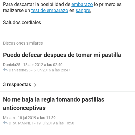
Para descartar la posibilidad de
embarazo
lo primero es
realizarse un
test de embarazo
en
sangre
,
Saludos cordiales
Discusiones similares
Puedo defecar despues de tomar mi pastilla
Daniela25
-
18 abr 2012 a las 02:40
Danistone25
-
5 jun 2016 a las 23:47
3 respuestas
No me baja la regla tomando pastillas
anticonceptivas
Miriam
-
18 jul 2019 a las 11:39
DRA. MARNET
-
19 jul 2019 a las 10:50