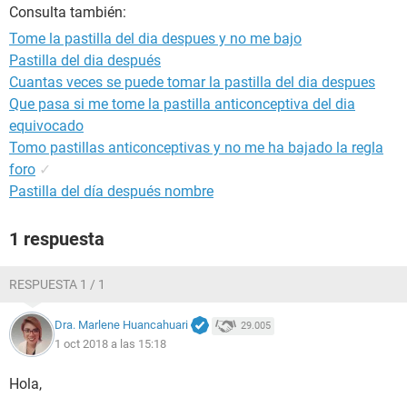
Consulta también:
Tome la pastilla del dia despues y no me bajo
Pastilla del dia después
Cuantas veces se puede tomar la pastilla del dia despues
Que pasa si me tome la pastilla anticonceptiva del dia
equivocado
Tomo pastillas anticonceptivas y no me ha bajado la regla
foro
✓
Pastilla del día después nombre
1 respuesta
RESPUESTA 1 / 1
Dra. Marlene Huancahuari
29.005
1 oct 2018 a las 15:18
Hola,