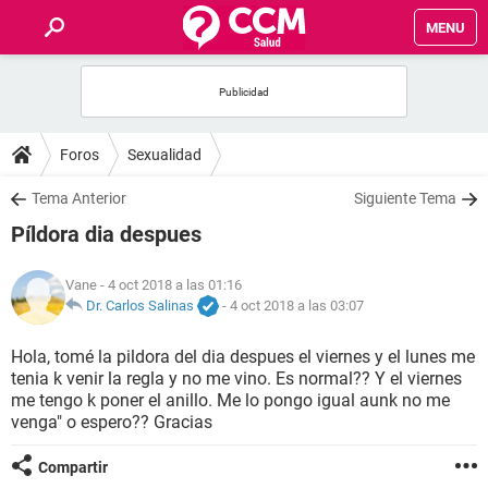
MENU
INICIO
FOROS
Foros
Sexualidad
SALUD
Tema Anterior
Siguiente Tema
Píldora dia despues
FAMILIA
Vane
- 4 oct 2018 a las 01:16
NUTRICIÓN
Dr. Carlos Salinas
-
4 oct 2018 a las 03:07
Hola, tomé la pildora del dia despues el viernes y el lunes me
BIENESTAR
tenia k venir la regla y no me vino. Es normal?? Y el viernes
me tengo k poner el anillo. Me lo pongo igual aunk no me
SEXUALIDAD
venga" o espero?? Gracias
Compartir
GLOSARIO