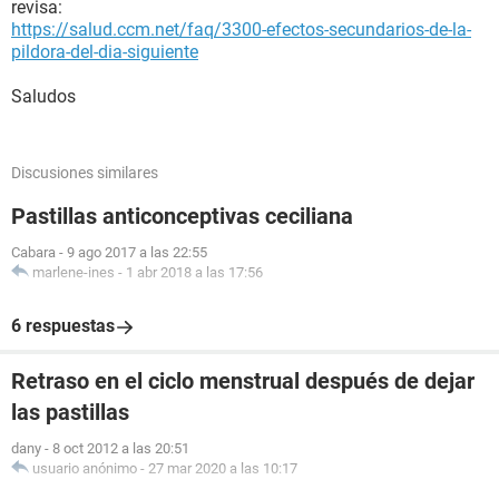
revisa:
https://salud.ccm.net/faq/3300-efectos-secundarios-de-la-
pildora-del-dia-siguiente
Saludos
Discusiones similares
Pastillas anticonceptivas ceciliana
Cabara
-
9 ago 2017 a las 22:55
marlene-ines
-
1 abr 2018 a las 17:56
6 respuestas
Retraso en el ciclo menstrual después de dejar
las pastillas
dany
-
8 oct 2012 a las 20:51
usuario anónimo
-
27 mar 2020 a las 10:17