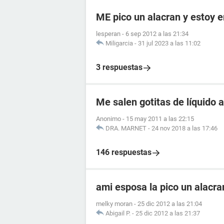
ME pico un alacran y estoy
lesperan
-
6 sep 2012 a las 21:34
Miligarcia
-
31 jul 2023 a las 11:02
3 respuestas
Me salen gotitas de líquido a
Anonimo
-
15 may 2011 a las 22:15
DRA. MARNET
-
24 nov 2018 a las 17:46
146 respuestas
ami esposa la pico un alacr
melky moran
-
25 dic 2012 a las 21:04
Abigail P.
-
25 dic 2012 a las 21:37