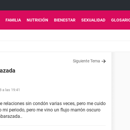
FAMILIA
NUTRICIÓN
BIENESTAR
SEXUALIDAD
GLOSARI
Siguiente Tema
razada
8 a las 19:41
e relaciones sin condón varias veces, pero me cuido
o mi periodo, pero me vino un flujo marrón oscuro
mbarazada..