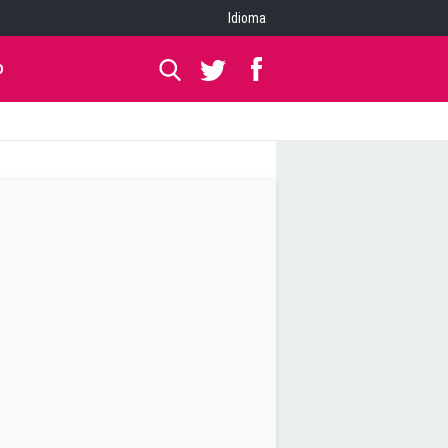
Idioma
O