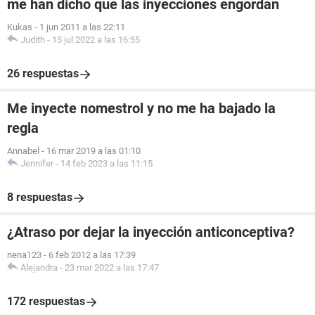
me han dicho que las inyecciones engordan
Kukas
-
1 jun 2011 a las 22:11
Judith
-
15 jul 2022 a las 16:55
26 respuestas
Me inyecte nomestrol y no me ha bajado la
regla
Annabel
-
16 mar 2019 a las 01:10
Jennifer
-
14 feb 2023 a las 11:15
8 respuestas
¿Atraso por dejar la inyección anticonceptiva?
nena123
-
6 feb 2012 a las 17:39
Alejandra
-
23 mar 2022 a las 17:47
172 respuestas