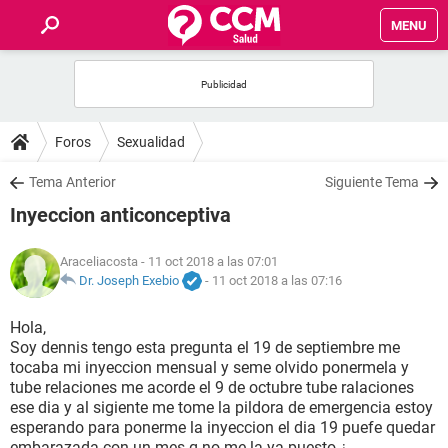
MENU
INICIO
FOROS
Foros
Sexualidad
SALUD
Tema Anterior
Siguiente Tema
Inyeccion anticonceptiva
FAMILIA
Araceliacosta
- 11 oct 2018 a las 07:01
NUTRICIÓN
Dr. Joseph Exebio
-
11 oct 2018 a las 07:16
Hola,
BIENESTAR
Soy dennis tengo esta pregunta el 19 de septiembre me
tocaba mi inyeccion mensual y seme olvido ponermela y
SEXUALIDAD
tube relaciones me acorde el 9 de octubre tube ralaciones
ese dia y al sigiente me tome la pildora de emergencia estoy
esperando para ponerme la inyeccion el dia 19 puefe quedar
GLOSARIO
embarazada con un mes q no me la ya puesto ¿