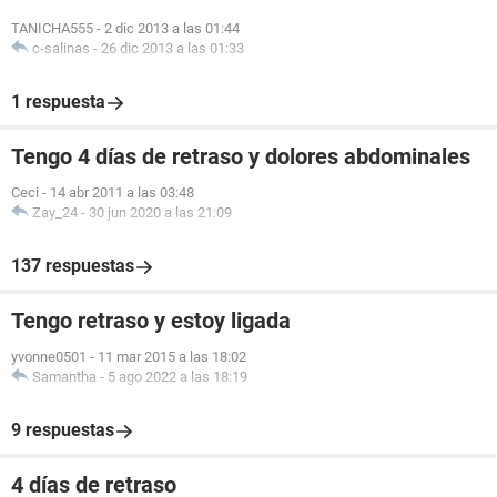
TANICHA555
-
2 dic 2013 a las 01:44
c-salinas
-
26 dic 2013 a las 01:33
1 respuesta
Tengo 4 días de retraso y dolores abdominales
Ceci
-
14 abr 2011 a las 03:48
Zay_24
-
30 jun 2020 a las 21:09
137 respuestas
Tengo retraso y estoy ligada
yvonne0501
-
11 mar 2015 a las 18:02
Samantha
-
5 ago 2022 a las 18:19
9 respuestas
4 días de retraso