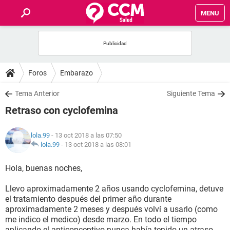
MENU
INICIO
FOROS
Foros
Embarazo
SALUD
Tema Anterior
Siguiente Tema
Retraso con cyclofemina
FAMILIA
lola.99
- 13 oct 2018 a las 07:50
NUTRICIÓN
lola.99
-
13 oct 2018 a las 08:01
Hola, buenas noches,
BIENESTAR
Llevo aproximadamente 2 años usando cyclofemina, detuve
SEXUALIDAD
el tratamiento después del primer año durante
aproximadamente 2 meses y después volví a usarlo (como
me indico el medico) desde marzo. En todo el tiempo
GLOSARIO
aplicando el anticonceptivo nunca había tenido un atraso