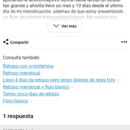
tan grande y ahorita llevo un mes y 13 días desde el ultimo
día de mi menstruación, ademas de que estoy presentando
un flujo abundante transparente/blanco. Me realice una
prueba casera de embarazo y salió negativa, sin embargo
Ver más
sigo sin menstruar a pesar de que ya presente cólicos, y
dolor en los senos. He aplicado puntualmente (en el
intervalo 30 +-3dias) el anticonceptivo, ¿hay posibilidad de
Compartir
que este embarazada?
Consulta también:
Muchas gracias!! Saludos
Retraso con cyclofemina
Retraso menstrual
Llevo 4 dias de retraso pero tengo dolores de regla foro
✓
Retraso menstrual y flujo blanco
✓
Tengo cinco dias de retraso
Flujo blanco
✓
1 respuesta