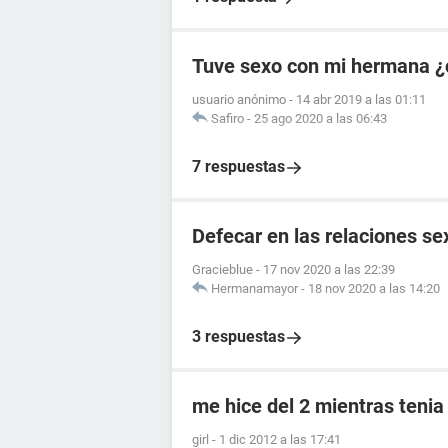
Tuve sexo con mi hermana ¿
usuario anónimo
-
14 abr 2019 a las 01:11
Safiro
-
25 ago 2020 a las 06:43
7 respuestas
Defecar en las relaciones se
Gracieblue
-
17 nov 2020 a las 22:39
Hermanamayor
-
18 nov 2020 a las 14:20
3 respuestas
me hice del 2 mientras tenia
girl
-
1 dic 2012 a las 17:41