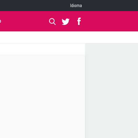
Idioma
O