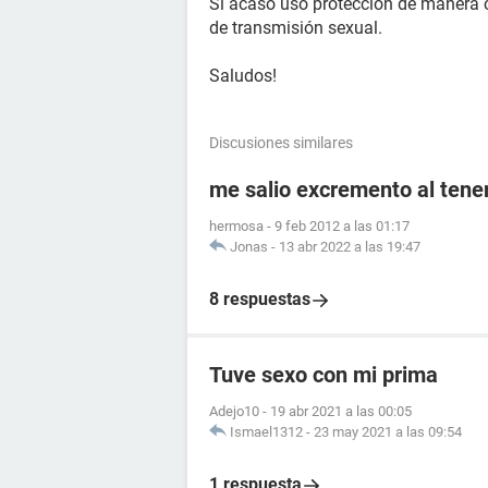
Si acaso usó protección de manera 
de transmisión sexual.
Saludos!
Discusiones similares
me salio excremento al tener
hermosa
-
9 feb 2012 a las 01:17
Jonas
-
13 abr 2022 a las 19:47
8 respuestas
Tuve sexo con mi prima
Adejo10
-
19 abr 2021 a las 00:05
Ismael1312
-
23 may 2021 a las 09:54
1 respuesta