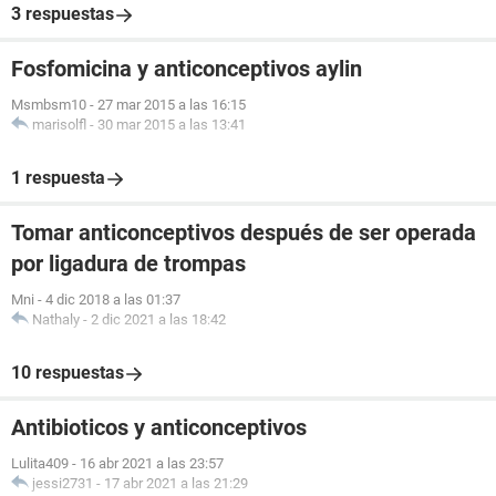
3 respuestas
Fosfomicina y anticonceptivos aylin
Msmbsm10
-
27 mar 2015 a las 16:15
marisolfl
-
30 mar 2015 a las 13:41
1 respuesta
Tomar anticonceptivos después de ser operada
por ligadura de trompas
Mni
-
4 dic 2018 a las 01:37
Nathaly
-
2 dic 2021 a las 18:42
10 respuestas
Antibioticos y anticonceptivos
Lulita409
-
16 abr 2021 a las 23:57
jessi2731
-
17 abr 2021 a las 21:29