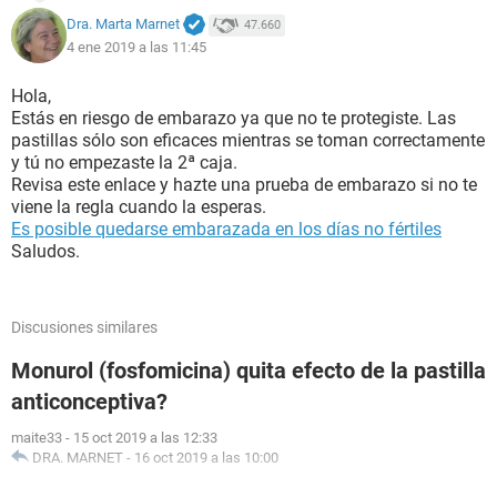
Dra. Marta Marnet
47.660
4 ene 2019 a las 11:45
Hola,
Estás en riesgo de embarazo ya que no te protegiste. Las
pastillas sólo son eficaces mientras se toman correctamente
y tú no empezaste la 2ª caja.
Revisa este enlace y hazte una prueba de embarazo si no te
viene la regla cuando la esperas.
Es posible quedarse embarazada en los días no fértiles
Saludos.
Discusiones similares
Monurol (fosfomicina) quita efecto de la pastilla
anticonceptiva?
maite33
-
15 oct 2019 a las 12:33
DRA. MARNET
-
16 oct 2019 a las 10:00