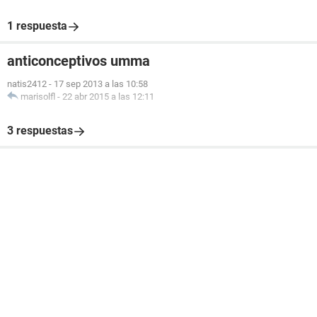
1 respuesta
anticonceptivos umma
natis2412
-
17 sep 2013 a las 10:58
marisolfl
-
22 abr 2015 a las 12:11
3 respuestas