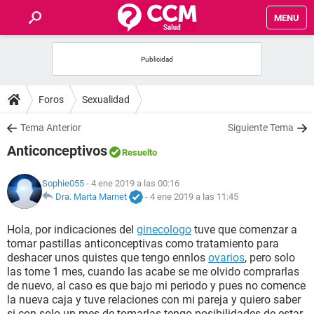
MENU
INICIO
FOROS
Foros
Sexualidad
SALUD
Tema Anterior
Siguiente Tema
Anticonceptivos
Resuelto
FAMILIA
Sophie055
- 4 ene 2019 a las 00:16
NUTRICIÓN
Dra. Marta Marnet
-
4 ene 2019 a las 11:45
Hola, por indicaciones del
ginecologo
tuve que comenzar a
BIENESTAR
tomar pastillas anticonceptivas como tratamiento para
deshacer unos quistes que tengo ennlos
ovarios
, pero solo
SEXUALIDAD
las tome 1 mes, cuando las acabe se me olvido comprarlas
de nuevo, al caso es que bajo mi periodo y pues no comence
la nueva caja y tuve relaciones con mi pareja y quiero saber
GLOSARIO
si con solo un mes de tomarlas tengo posibilidades de estar