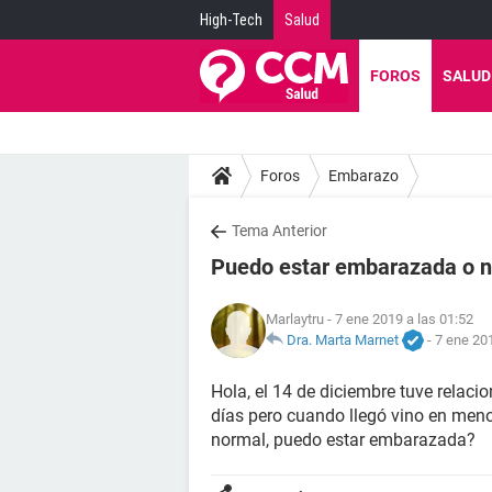
High-Tech
Salud
FOROS
SALUD
Foros
Embarazo
Tema Anterior
Puedo estar embarazada o 
Marlaytru
- 7 ene 2019 a las 01:52
Dra. Marta Marnet
-
7 ene 201
Hola, el 14 de diciembre tuve relaci
días pero cuando llegó vino en men
normal, puedo estar embarazada?