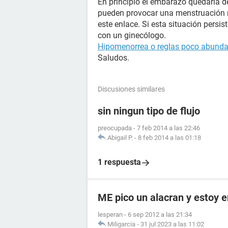
En principio el embarazo quedaría de
pueden provocar una menstruación m
este enlace. Si esta situación persi
con un ginecólogo.
Hipomenorrea o reglas poco abunda
Saludos.
Discusiones similares
sin ningun tipo de flujo
preocupada
-
7 feb 2014 a las 22:46
Abigail P.
-
8 feb 2014 a las 01:18
1 respuesta
ME pico un alacran y estoy
lesperan
-
6 sep 2012 a las 21:34
Miligarcia
-
31 jul 2023 a las 11:02