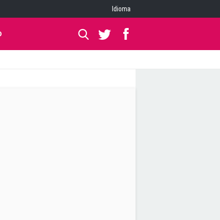
Idioma
O