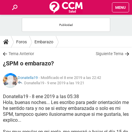
MENU
INICIO
FOROS
Foros
Embarazo
SALUD
Tema Anterior
Siguiente Tema
¿SPM o embarazo?
FAMILIA
Donatella19
- Modificado el 8 ene 2019 a las 22:42
NUTRICIÓN
Donatella19 -
9 ene 2019 a las 19:21
Donatella19 - 8 ene 2019 a las 05:38
BIENESTAR
Hola, buenas noches... Les escribo para pedir orientación me
he sentido rara y no se si estoy embarazada o solo es mi
SEXUALIDAD
SPM, tampoco quiero ilusionarme aunque si me gustaría, les
explico...
GLOSARIO
Soy muy regular en mi regla, me empezó a bajar el día 15 de