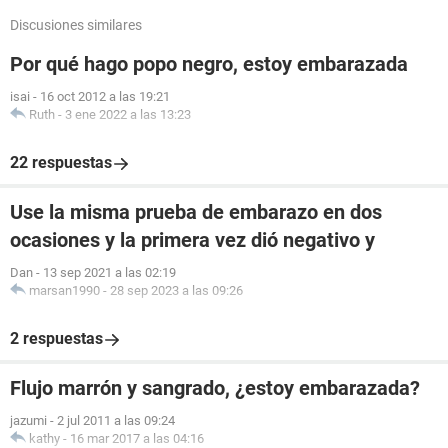
Discusiones similares
Por qué hago popo negro, estoy embarazada
isai
-
16 oct 2012 a las 19:21
Ruth
-
3 ene 2022 a las 13:23
22 respuestas
Use la misma prueba de embarazo en dos
ocasiones y la primera vez dió negativo y
Dan
-
13 sep 2021 a las 02:19
marsan1990
-
28 sep 2023 a las 09:26
2 respuestas
Flujo marrón y sangrado, ¿estoy embarazada?
jazumi
-
2 jul 2011 a las 09:24
kathy
-
16 mar 2017 a las 04:16