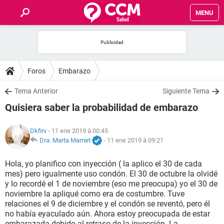
MENU
INICIO
FORUMS
Foros
Embarazo
SALUD
Tema Anterior
Siguiente Tema
Quisiera saber la probabilidad de embarazo
FAMILIA
Dkfirv
- 11 ene 2019 à 00:45
NUTRICIÓN
Dra. Marta Marnet
-
11 ene 2019 à 09:21
Hola, yo planifico con inyección ( la aplico el 30 de cada
BIENESTAR
mes) pero igualmente uso condón. El 30 de octubre la olvidé
y lo recordé el 1 de noviembre (eso me preocupa) yo el 30 de
SEXUALIDAD
noviembre la apliqué como era de costumbre. Tuve
relaciones el 9 de diciembre y el condón se reventó, pero él
no había eyaculado aún. Ahora estoy preocupada de estar
GLOSARIO
embarazada debido al retraso de la inyección. La