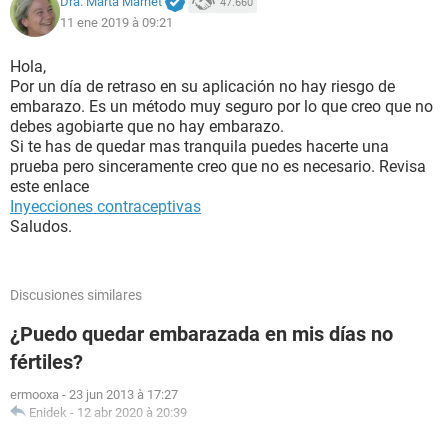
Dra. Marta Marnet
47.660
11 ene 2019 à 09:21
Hola,
Por un día de retraso en su aplicación no hay riesgo de
embarazo. Es un método muy seguro por lo que creo que no
debes agobiarte que no hay embarazo.
Si te has de quedar mas tranquila puedes hacerte una
prueba pero sinceramente creo que no es necesario. Revisa
este enlace
Inyecciones contraceptivas
Saludos.
Discusiones similares
¿Puedo quedar embarazada en mis días no
fértiles?
ermooxa
-
23 jun 2013 à 17:27
Enidek
-
12 abr 2020 à 20:39