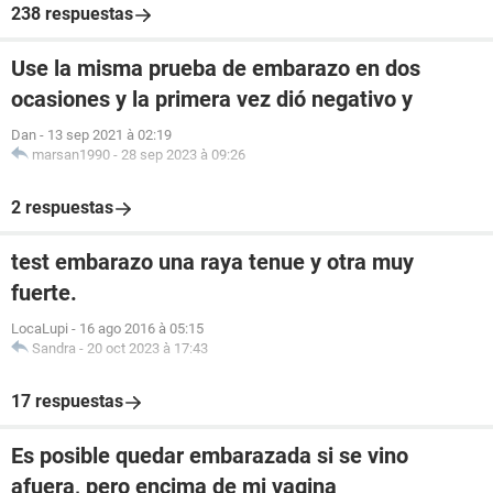
238 respuestas
Use la misma prueba de embarazo en dos
ocasiones y la primera vez dió negativo y
Dan
-
13 sep 2021 à 02:19
marsan1990
-
28 sep 2023 à 09:26
2 respuestas
test embarazo una raya tenue y otra muy
fuerte.
LocaLupi
-
16 ago 2016 à 05:15
Sandra
-
20 oct 2023 à 17:43
17 respuestas
Es posible quedar embarazada si se vino
afuera, pero encima de mi vagina