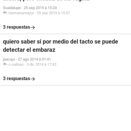
Guadalupe
-
25 sep 2019 à 15:24
Hermanamayor
-
25 sep 2019 à 15:57
3 respuestas
quiero saber si por medio del tacto se puede
detectar el embaraz
jaacqui
-
27 ago 2014 à 01:41
c-salinas
-
3 dic 2014 à 17:42
3 respuestas