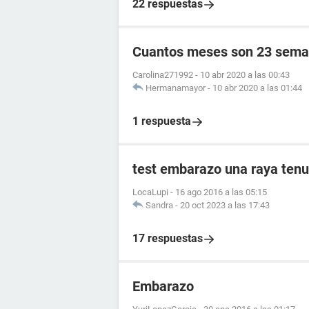
22 respuestas
Cuantos meses son 23 sema
Carolina271992
-
10 abr 2020 a las 00:43
Hermanamayor
-
10 abr 2020 a las 01:44
1 respuesta
test embarazo una raya tenu
LocaLupi
-
16 ago 2016 a las 05:15
Sandra
-
20 oct 2023 a las 17:43
17 respuestas
Embarazo