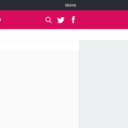
Idioma
O