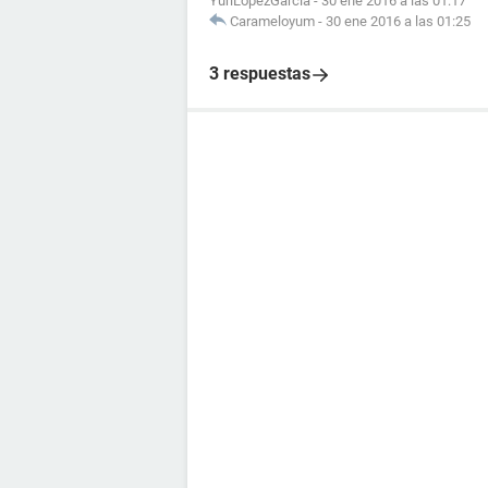
YuriLopezGarcia
-
30 ene 2016 a las 01:17
Carameloyum
-
30 ene 2016 a las 01:25
3 respuestas