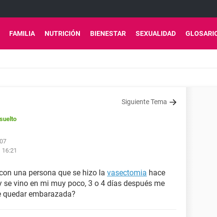
FAMILIA
NUTRICIÓN
BIENESTAR
SEXUALIDAD
GLOSARI
Siguiente Tema
suelto
:07
s 16:21
 con una persona que se hizo la
vasectomia
hace
y se vino en mi muy poco, 3 o 4 días después me
de quedar embarazada?