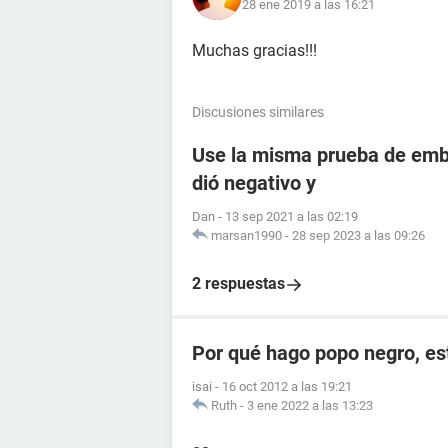
28 ene 2019 a las 16:21
Muchas gracias!!!
Discusiones similares
Use la misma prueba de emba
dió negativo y
Dan
-
13 sep 2021 a las 02:19
marsan1990
-
28 sep 2023 a las 09:26
2 respuestas
Por qué hago popo negro, e
isai
-
16 oct 2012 a las 19:21
Ruth
-
3 ene 2022 a las 13:23