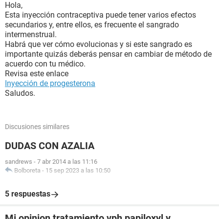
Hola,
Esta inyección contraceptiva puede tener varios efectos
secundarios y, entre ellos, es frecuente el sangrado
intermenstrual.
Habrá que ver cómo evolucionas y si este sangrado es
importante quizás deberás pensar en cambiar de método de
acuerdo con tu médico.
Revisa este enlace
Inyección de progesterona
Saludos.
Discusiones similares
DUDAS CON AZALIA
sandrews
-
7 abr 2014 a las 11:16
Bolboreta
-
15 sep 2023 a las 10:50
5 respuestas
Mi opinion tratamiento vph papiloxyl y