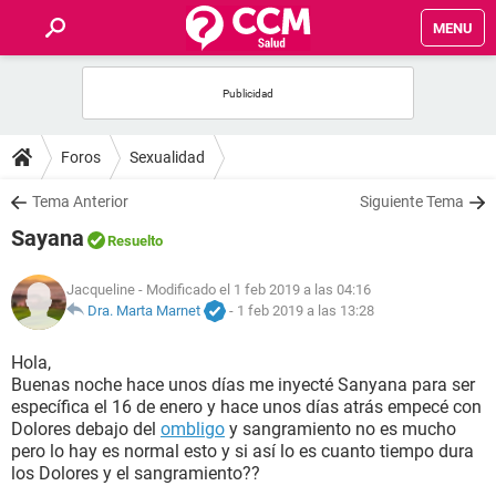
MENU
INICIO
FOROS
Foros
Sexualidad
SALUD
Tema Anterior
Siguiente Tema
Sayana
Resuelto
FAMILIA
Jacqueline
- Modificado el 1 feb 2019 a las 04:16
NUTRICIÓN
Dra. Marta Marnet
-
1 feb 2019 a las 13:28
Hola,
BIENESTAR
Buenas noche hace unos días me inyecté Sanyana para ser
específica el 16 de enero y hace unos días atrás empecé con
SEXUALIDAD
Dolores debajo del
ombligo
y sangramiento no es mucho
pero lo hay es normal esto y si así lo es cuanto tiempo dura
los Dolores y el sangramiento??
GLOSARIO