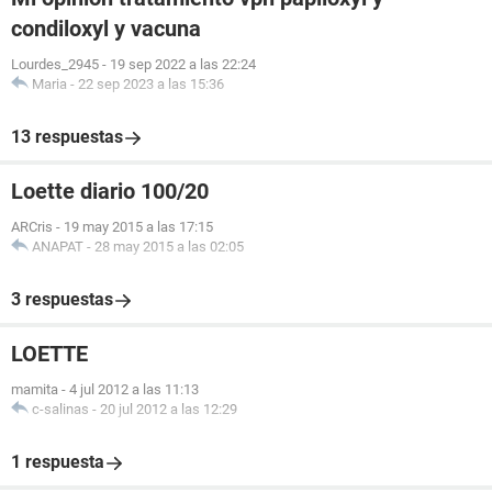
condiloxyl y vacuna
Lourdes_2945
-
19 sep 2022 a las 22:24
Maria
-
22 sep 2023 a las 15:36
13 respuestas
Loette diario 100/20
ARCris
-
19 may 2015 a las 17:15
ANAPAT
-
28 may 2015 a las 02:05
3 respuestas
LOETTE
mamita
-
4 jul 2012 a las 11:13
c-salinas
-
20 jul 2012 a las 12:29
1 respuesta