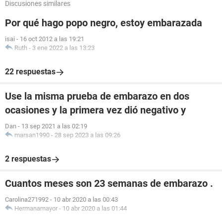
Discusiones similares
Por qué hago popo negro, estoy embarazada
isai
-
16 oct 2012 a las 19:21
Ruth
-
3 ene 2022 a las 13:23
22 respuestas
Use la misma prueba de embarazo en dos
ocasiones y la primera vez dió negativo y
Dan
-
13 sep 2021 a las 02:19
marsan1990
-
28 sep 2023 a las 09:26
2 respuestas
Cuantos meses son 23 semanas de embarazo .
Carolina271992
-
10 abr 2020 a las 00:43
Hermanamayor
-
10 abr 2020 a las 01:44