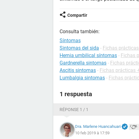
Compartir
Consulta también:
Síntomas
Sintomas del sida
-
Fichas prácticas
Hernia umbilical síntomas
-
Fichas p
Gardnerella sintomas
-
Fichas prácti
Ascitis sintomas
-
Fichas prácticas -
Lumbalgia sintomas
-
Fichas prácti
1 respuesta
RÉPONSE 1 / 1
Dra. Marlene Huancahuari
10 feb 2019 à 17:59