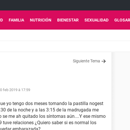
UD
FAMILIA
NUTRICIÓN
BIENESTAR
SEXUALIDAD
GLOSAR
Siguiente Tema
0 feb 2019 à 17:59
que yo tengo dos meses tomando la pastilla nogest
0:30 de la noche y a las 3:15 de la madrugada me
o se me ah quitado los síntomas aún....Y ese mismo
 9 tuve relaciones ¿Quiero saber si es normal los
 quedar embarazada?