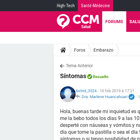
High-Tech
Santé-Médecine
FORUMS
SAL
Foros
Embarazo
Tema Anterior
Síntomas
Resuelto
Astrid_3324
- 10 feb 2019 à 17:21
Dra. Marlene Huancahuari
-
1
Hola, buenas tarde mi inquietud es 
me la bebo todos los días 9 a las 1
desperté con náuseas y vómitos.y n
día que tome la pastilla o sea el día
síntomas o si tengo posibilidad de