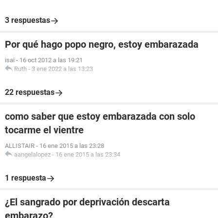
3 respuestas
Por qué hago popo negro, estoy embarazada
isai
-
16 oct 2012 a las 19:21
Ruth
-
3 ene 2022 a las 13:23
22 respuestas
como saber que estoy embarazada con solo
tocarme el vientre
ALLISTAIR
-
16 ene 2015 a las 23:28
aangelalopez
-
16 ene 2015 a las 23:34
1 respuesta
¿El sangrado por deprivación descarta
embarazo?