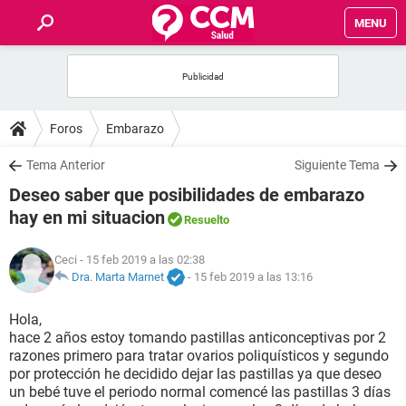
MENU
INICIO
FOROS
Foros
Embarazo
SALUD
Tema Anterior
Siguiente Tema
Deseo saber que posibilidades de embarazo
FAMILIA
hay en mi situacion
Resuelto
NUTRICIÓN
Ceci
- 15 feb 2019 a las 02:38
Dra. Marta Marnet
-
15 feb 2019 a las 13:16
BIENESTAR
Hola,
hace 2 años estoy tomando pastillas anticonceptivas por 2
SEXUALIDAD
razones primero para tratar ovarios poliquísticos y segundo
por protección he decidido dejar las pastillas ya que deseo
un bebé tuve el periodo normal comencé las pastillas 3 días
GLOSARIO